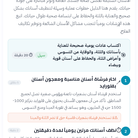
الأسنان السليمة تعكس صحة جسدك العامة وتؤثر مباشرة على جودة
حياتك. يقدم هذا الدليل خطوات عملية وسهلة لتنظيف أسنانك بشكل
صحيح والعناية باللثة والحفاظ على ابتسامة صحية طوال حياتك. اتبع
هذه الإرشادات يومياً لتجنب مشاكل الأسنان الشائعة وتوفير تكاليف
العلاج.
اكتساب عادات يومية صحيحة للعناية
بأسنانك واللثة، والوقاية من التسوس
🎯
سهل
⏱
20 دقيقة
وأمراض اللثة، والحفاظ على أسنان قوية
وبيضاء
اختر فرشاة أسنان مناسبة ومعجون أسنان
1
🪥
5 دقائق
بفلورايد
استخدم فرشاة أسنان بشعيرات ناعمة ورؤوس صغيرة تصل لجميع
المناطق. تأكد من أن معجون الأسنان يحتوي على فلورايد بتركيز 1000-
1500 جزء في المليون، وهو يساعد في تقوية المينا ومنع التسوس.
⚠️
لا تستخدم فرشاة بشعيرات قاسية حتى لا تضر اللثة والمينا
نظف أسنانك مرتين يومياً لمدة دقيقتين
⏱️
2 دقيقة
2