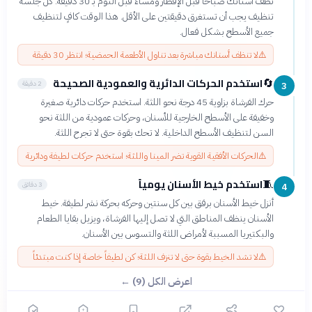
نظف أسنانك صباحاً قبل الإفطار ومساءً قبل النوم بـ 30 دقيقة. كل جلسة
تنظيف يجب أن تستغرق دقيقتين على الأقل. هذا الوقت كافٍ لتنظيف
جميع الأسطح بشكل فعال.
⚠️
لا تنظف أسنانك مباشرة بعد تناول الأطعمة الحمضية؛ انتظر 30 دقيقة
استخدم الحركات الدائرية والعمودية الصحيحة
🔄
2 دقيقة
3
حرك الفرشاة بزاوية 45 درجة نحو اللثة. استخدم حركات دائرية صغيرة
وخفيفة على الأسطح الخارجية للأسنان، وحركات عمودية من اللثة نحو
السن لتنظيف الأسطح الداخلية. لا تحك بقوة حتى لا تجرح اللثة.
⚠️
الحركات الأفقية القوية تضر المينا واللثة؛ استخدم حركات لطيفة ودائرية
استخدم خيط الأسنان يومياً
🧵
3 دقائق
4
أنزل خيط الأسنان برفق بين كل سنتين وحركه بحركة نشر لطيفة. خيط
الأسنان ينظف المناطق التي لا تصل إليها الفرشاة، ويزيل بقايا الطعام
والبكتيريا المسببة لأمراض اللثة والتسوس بين الأسنان.
⚠️
لا تشد الخيط بقوة حتى لا تنزف اللثة؛ كن لطيفاً خاصة إذا كنت مبتدئاً
اعرض الكل (9) ←