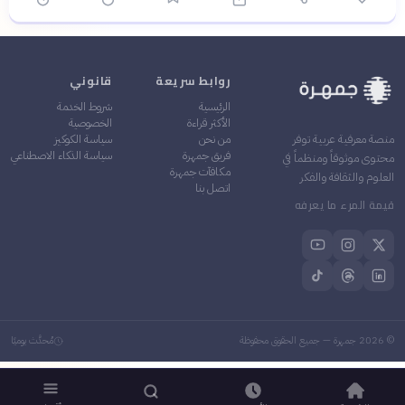
روابط سريعة
قانوني
الرئيسية
شروط الخدمة
الأكثر قراءة
الخصوصية
من نحن
سياسة الكوكيز
منصة معرفية عربية توفر
فريق جمهرة
سياسة الذكاء الاصطناعي
محتوى موثوقاً ومنظماً في
مكافآت جمهرة
العلوم والثقافة والفكر
اتصل بنا
قيمة المرء ما يعرفه
©
2026
جمهرة — جميع الحقوق محفوظة
مُحدَّث يوميًا