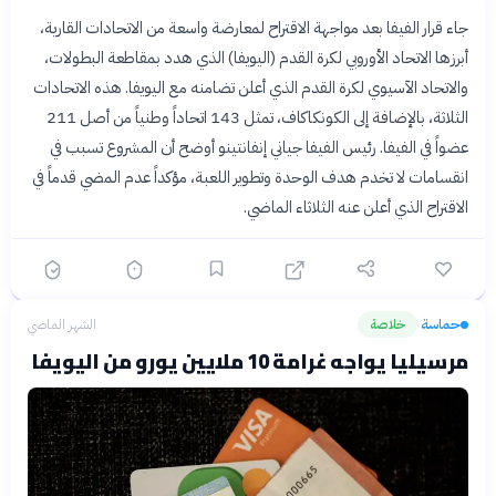
جاء قرار الفيفا بعد مواجهة الاقتراح لمعارضة واسعة من الاتحادات القارية،
أبرزها الاتحاد الأوروبي لكرة القدم (اليويفا) الذي هدد بمقاطعة البطولات،
والاتحاد الآسيوي لكرة القدم الذي أعلن تضامنه مع اليويفا. هذه الاتحادات
الثلاثة، بالإضافة إلى الكونكاكاف، تمثل 143 اتحاداً وطنياً من أصل 211
عضواً في الفيفا. رئيس الفيفا جياني إنفانتينو أوضح أن المشروع تسبب في
انقسامات لا تخدم هدف الوحدة وتطوير اللعبة، مؤكداً عدم المضي قدماً في
الاقتراح الذي أعلن عنه الثلاثاء الماضي.
حماسة
خلاصة
الشهر الماضي
›
مرسيليا يواجه غرامة 10 ملايين يورو من اليويفا