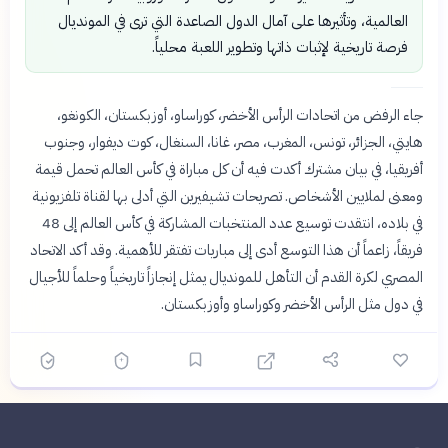
العالمية، وتأثيرها على آمال الدول الصاعدة التي ترى في المونديال
فرصة تاريخية لإثبات ذاتها وتطوير اللعبة محلياً.
جاء الرفض من اتحادات الرأس الأخضر، كوراساو، أوزبكستان، الكونغو،
هايتي، الجزائر، تونس، المغرب، مصر، غانا، السنغال، كوت ديفوار، وجنوب
أفريقيا، في بيان مشترك أكدت فيه أن كل مباراة في كأس العالم تحمل قيمة
ومعنى لملايين الأشخاص. تصريحات تشيفيرين التي أدلى بها لقناة تلفزيونية
في بلاده، انتقدت توسيع عدد المنتخبات المشاركة في كأس العالم إلى 48
فريقاً، زاعماً أن هذا التوسع أدى إلى مباريات تفتقر للأهمية. وقد أكد الاتحاد
المصري لكرة القدم أن التأهل للمونديال يمثل إنجازاً تاريخياً وحلماً للأجيال
في دول مثل الرأس الأخضر وكوراساو وأوزبكستان.