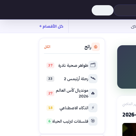
نى
كل الأقسام
رائج
الكل
🗂️
ظواهر صحية نادرة
37
🛰️
رحلة أرتيمس 2
33
مونديال كأس العالم
🔥
27
2026
ر الماضي
⚡
الذكاء الاصطناعي
18
🎯
فلسفات لترتيب الحياة
6