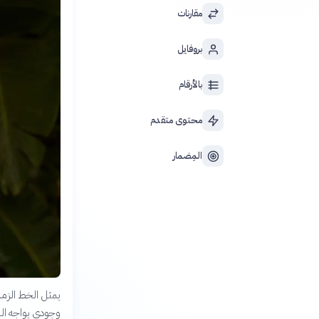
مقارنات
بروفايل
بالأرقام
محتوى متقدم
المِضمار
يمثل الخط الزمني
وجودي يواجه الب