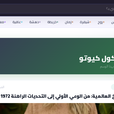
شيء؟
س
روح
شيفرة
زمان
خريطة
دهشة
عافية
مع
ول كيوتو
هذا الوسم
الشه
العالمية: من الوعي الأولي إلى التحديات الراهنة 1972-2026