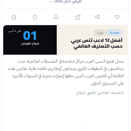
اعرض الكل (10) ←
01
قبل 4 أشهر
ترتيب
حماسة
أفضل 12 لاعب تنس عربي
مروان القوصي
حسب التصنيف العالمي
🥉
🥈
🥇
يحتل لاعبو التنس العرب مراكز متقدمة في التصنيفات العالمية، حيث
يتنافسون في البطولات الكبرى ويمثلون أوطانهم بكفاءة عالية. تعكس هذه
القائمة أبرز اللاعبين العرب الذين حققوا إنجازات مميزة في السنوات الأخيرة
على المستوى الدولي.
التصنيف العالمي للاعبي الرجال