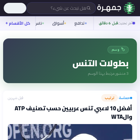
هل تبحث عن شيء؟
تدافع
أسواق
ناس
روح
كل الأقسام
شيفر
آخر تحديث
قبل 6 دقائق
🏷️ وسم
بطولات التنس
3
منشور مرتبط بهذا الوسم
حماسة
ترتيب
قبل شهرين
›
أفضل 10 لاعبي تنس عربيين حسب تصنيف ATP
والWTA