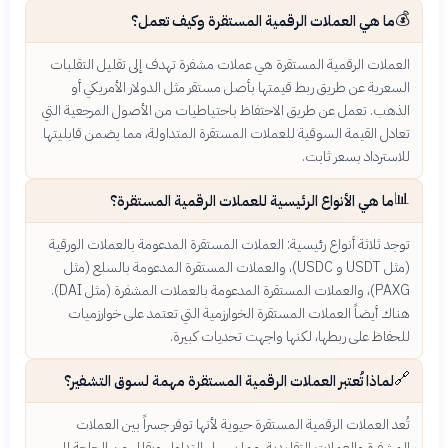
💰
ما هي العملات الرقمية المستقرة وكيف تعمل؟
العملات الرقمية المستقرة هي عملات مشفرة تهدف إلى تقليل التقلبات
السعرية عن طريق ربط قيمتها بأصل مستقر مثل الدولار الأمريكي أو
الذهب. تعمل عن طريق الاحتفاظ باحتياطيات من الأصول المرجعية التي
تعادل القيمة السوقية للعملات المستقرة المتداولة، مما يضمن قابليتها
للاسترداد بسعر ثابت.
📊
ما هي الأنواع الرئيسية للعملات الرقمية المستقرة؟
توجد ثلاثة أنواع رئيسية: العملات المستقرة المدعومة بالعملات الورقية
(مثل USDT و USDC)، والعملات المستقرة المدعومة بالسلع (مثل
PAXG)، والعملات المستقرة المدعومة بالعملات المشفرة (مثل DAI).
هناك أيضاً العملات المستقرة الخوارزمية التي تعتمد على خوارزميات
للحفاظ على ربطها، لكنها واجهت تحديات كبيرة.
🔗
لماذا تُعتبر العملات الرقمية المستقرة مهمة لسوق التشفير؟
تُعد العملات الرقمية المستقرة حيوية لأنها توفر جسراً بين العملات
المشفرة والعملات التقليدية، مما يسهل التداول ويقلل من الحاجة إلى