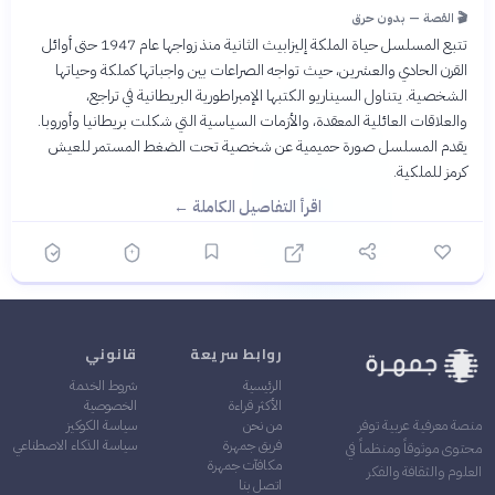
🎬 القصة — بدون حرق
تتبع المسلسل حياة الملكة إليزابيث الثانية منذ زواجها عام 1947 حتى أوائل
القرن الحادي والعشرين، حيث تواجه الصراعات بين واجباتها كملكة وحياتها
الشخصية. يتناول السيناريو الكتبها الإمبراطورية البريطانية في تراجع،
والعلاقات العائلية المعقدة، والأزمات السياسية التي شكلت بريطانيا وأوروبا.
يقدم المسلسل صورة حميمية عن شخصية تحت الضغط المستمر للعيش
كرمز للملكية.
اقرأ التفاصيل الكاملة ←
روابط سريعة
قانوني
الرئيسية
شروط الخدمة
الأكثر قراءة
الخصوصية
من نحن
سياسة الكوكيز
منصة معرفية عربية توفر
فريق جمهرة
سياسة الذكاء الاصطناعي
محتوى موثوقاً ومنظماً في
مكافآت جمهرة
العلوم والثقافة والفكر
اتصل بنا