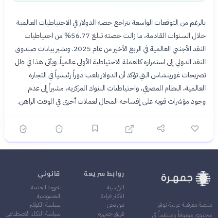
بالرغم من التوقعات الواسعة بتراجع حصة الدولار في الاحتياطيات العالمية
خلال السنوات القادمة، ما زالت حصته تبلغ 56.77% من احتياطيات
النقد الأجنبي العالمية في الربع الأخير من عام 2025. وتشير بيانات صندوق
النقد الدولي إلى استمراره كالعملة الاحتياطية الأولى عالمياً. ويأتي هذا في ظل
تصريحات غورينشاس التي تؤكد أن الدولار يلعب دوراً رئيسياً في التجارة
العالمية، النظام المصرفي، واحتياطيات البنوك المركزية، مشيراً إلى عدم
وجود مؤشرات قوية على إفساحه المجال لعملات أخرى في الوقت الراهن.
روابط سريعة
قانوني
الرئيسية
شروط الخدمة
الأكثر قراءة
الخصوصية
من نحن
سياسة الكوكيز
منصة معرفية عربية توفر
فريق جمهرة
سياسة الذكاء الاصطناعي
محتوى موثوقاً ومنظماً في