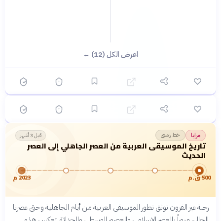
؟
اعرض الكل (12) ←
🟡 متوسط
🎯
10
سؤال
ابدأ ←
صواب أم خطأ
مرايا
قبل شهرين
المقامات الموسيقية العربية: روح الشرق وكنوزها
الخفية
خط زمني
مرايا
قبل 3 أشهر
تاريخ الموسيقى العربية من العصر الجاهلي إلى العصر
الحديث
500 ق.م
2023 م
رحلة عبر القرون توثق تطور الموسيقى العربية من أيام الجاهلية وحتى عصرنا
الحالي، مروراً بالعصر الإسلامي والعصور الوسطى والحداثة. تعكس هذه