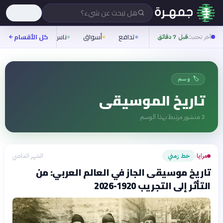
هل تبحث عن شيء؟
تدافع
أسواق
ناس
روح
كل الأقسام
شيفر
آخر تحديث
قبل 7 دقائق
🏷️ وسم
تاريخ الموسيقى
3
منشور مرتبط بهذا الوسم
مرايا
خط زمني
الشهر الماضي
›
تاريخ موسيقى الجاز في العالم العربي: من
التأثر إلى التجريب 1920-2026