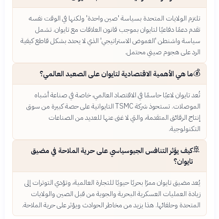
تلتزم الولايات المتحدة بسياسة 'صين واحدة' ولكنها في الوقت نفسه
تقدم دعمًا دفاعيًا لتايوان بموجب قانون العلاقات مع تايوان. تشمل
سياسة واشنطن 'الغموض الاستراتيجي' الذي لا يحدد بشكل قاطع كيفية
الرد على هجوم صيني محتمل.
💰
ما هي الأهمية الاقتصادية لتايوان على الصعيد العالمي؟
تُعد تايوان لاعبًا حاسمًا في الاقتصاد العالمي، خاصة في صناعة أشباه
الموصلات. تستحوذ شركة TSMC التايوانية على حصة كبيرة من سوق
إنتاج الرقائق المتقدمة، والتي لا غنى عنها للعديد من الصناعات
التكنولوجية.
🚢
كيف يؤثر التنافس الجيوسياسي على حرية الملاحة في مضيق
تايوان؟
يُعد مضيق تايوان ممرًا بحريًا حيويًا للتجارة العالمية، وتؤدي التوترات إلى
زيادة العمليات العسكرية البحرية والجوية من قبل الصين والولايات
المتحدة وحلفائها. هذا يزيد من مخاطر الحوادث ويؤثر على حرية الملاحة.