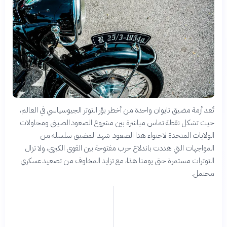
تُعد أزمة مضيق تايوان واحدة من أخطر بؤر التوتر الجيوسياسي في العالم،
حيث تشكل نقطة تماس مباشرة بين مشروع الصعود الصيني ومحاولات
الولايات المتحدة لاحتواء هذا الصعود. شهد المضيق سلسلة من
المواجهات التي هددت باندلاع حرب مفتوحة بين القوى الكبرى، ولا تزال
التوترات مستمرة حتى يومنا هذا، مع تزايد المخاوف من تصعيد عسكري
محتمل.