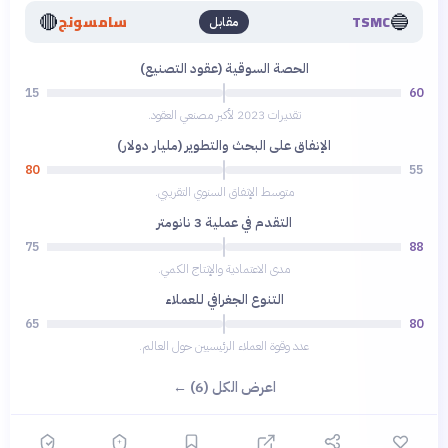
🔴
🔵
TSMC
سامسونج
مقابل
الحصة السوقية (عقود التصنيع)
15
60
تقديرات 2023 لأكبر مصنعي العقود.
الإنفاق على البحث والتطوير (مليار دولار)
80
55
متوسط الإنفاق السنوي التقريبي.
التقدم في عملية 3 نانومتر
75
88
مدى الاعتمادية والإنتاج الكمي.
التنوع الجغرافي للعملاء
65
80
عدد وقوة العملاء الرئيسيين حول العالم.
اعرض الكل (6) ←