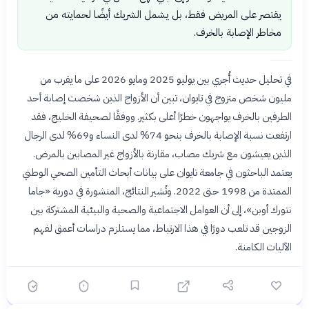
يقتصر على المريض فقط، بل يشمل الشريك أيضًا لحمايته من
مخاطر الإصابة بالخرف.
في تحليل حديث أُجري بين يوليو 2025 ومايو 2026 على ما يقرب من
مليون شخص متزوج في تايوان، تبين أن الأزواج الذين شخصت إصابة أحد
الطرفين بالخرف يواجهون خطرًا أعلى بكثير. ووفقًا لصحيفة الخليج، فقد
ارتفعت نسبة الإصابة بالخرف بنحو 74% لدى النساء و69% لدى الرجال
الذين يعيشون مع شريك مصاب، مقارنة بالأزواج غير المصابين بالمرض.
يعتمد الباحثون في جامعة تايوان على بيانات أبحاث التأمين الصحي الوطني
الممتدة من 1998 حتى 2022. وتُشير النتائج، المنشورة في دورية «جاما
نتورك أوبن»، إلى أن العوامل الاجتماعية والصحية والبيئية المشتركة بين
الزوجين قد تلعب دورًا في هذا الارتباط، مما يستلزم دراسات أعمق لفهم
الآليات الكامنة.