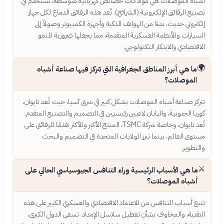
أشباه الموصلات هي مواد ذات خصائص كهربائية متوسطة، تُستخدم في
تصنيع الرقائق الإلكترونية (الشرائح). تُعد هذه الرقائق الدماغ لكل جهاز
إلكتروني حديث، بدءًا من الهواتف الذكية وأجهزة الكمبيوتر وصولاً إلى
السيارات والأنظمة العسكرية المتقدمة، مما يجعلها ضرورية للنمو
الاقتصادي والابتكار التكنولوجي.
🌍
ما هي أبرز المناطق الجغرافية التي تتركز فيها صناعة أشباه
الموصلات؟
تتركز صناعة أشباه الموصلات بشكل كبير في شرق آسيا، حيث تُعد تايوان،
كوريا الجنوبية، واليابان لاعبين رئيسيين في التصميم والتصنيع المتقدم.
تُعد تايوان، وخاصة شركة TSMC، المنتج الأكبر والأكثر تقدمًا للرقائق على
مستوى العالم، بينما تبرز الولايات المتحدة في التصميم والبحث
والتطوير.
⚔️
ما هي الأسباب الرئيسية وراء التنافس الجيوسياسي الحالي على
أشباه الموصلات؟
تنبع أسباب التنافس من الاعتماد الاقتصادي والعسكري الكبير على هذه
التقنية، والمخاوف بشأن تعطيل سلاسل الإمداد. تسعى الدول الكبرى،