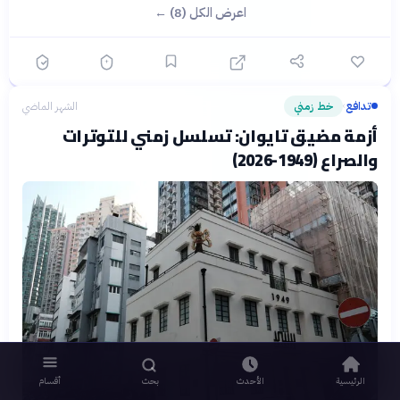
اعرض الكل (8) ←
تدافع
خط زمني
الشهر الماضي
›
أزمة مضيق تايوان: تسلسل زمني للتوترات
والصراع (1949-2026)
الرئيسية
الأحدث
بحث
أقسام