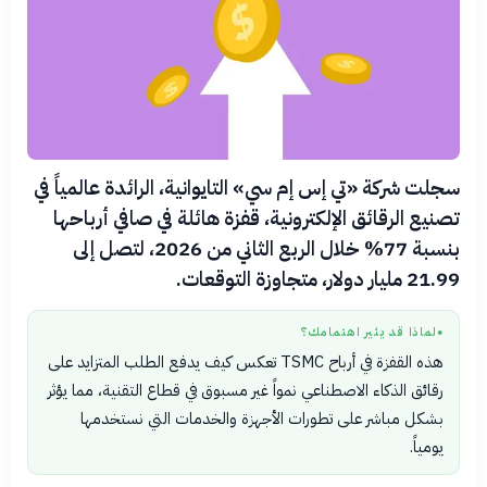
سجلت شركة «تي إس إم سي» التايوانية، الرائدة عالمياً في
تصنيع الرقائق الإلكترونية، قفزة هائلة في صافي أرباحها
بنسبة 77% خلال الربع الثاني من 2026، لتصل إلى
21.99 مليار دولار، متجاوزة التوقعات.
لماذا قد يثير اهتمامك؟
●
هذه القفزة في أرباح TSMC تعكس كيف يدفع الطلب المتزايد على
رقائق الذكاء الاصطناعي نمواً غير مسبوق في قطاع التقنية، مما يؤثر
بشكل مباشر على تطورات الأجهزة والخدمات التي نستخدمها
يومياً.