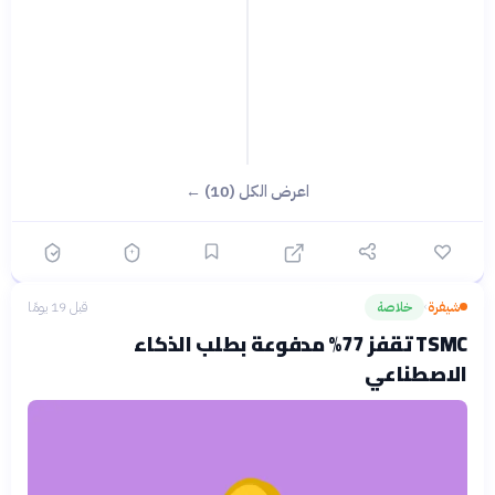
اعرض الكل (10) ←
شيفرة
خلاصة
قبل 19 يومًا
›
TSMC تقفز 77% مدفوعة بطلب الذكاء
الاصطناعي