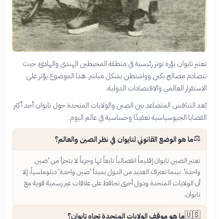
تعتبر تايوان بؤرة توتر رئيسية في منطقة المحيطين الهندي والهادئ، حيث
تتصادم مصالح بكين وواشنطن بشكل مباشر. هذا الموضوع يؤثر على
الاستقرار العالمي والاقتصادات الدولية.
يُعد التنافس المتصاعد بين الصين والولايات المتحدة حول تايوان أحد أكثر
القضايا الجيوسياسية تعقيدًا وحساسية في عالم اليوم.
⚖️
ما هو الوضع القانوني لتايوان في نظر الصين والعالم؟
تعتبر الصين تايوان إقليماً انفصالياً تابعاً لها وجزءاً لا يتجزأ من 'صين
واحدة'. بينما تعترف العديد من الدول بمبدأ 'صين واحدة' دبلوماسياً، إلا
أن الولايات المتحدة ودول أخرى تحافظ على علاقات غير رسمية قوية مع
تايوان.
🇺🇸
ما هو موقف الولايات المتحدة تجاه تايوان؟