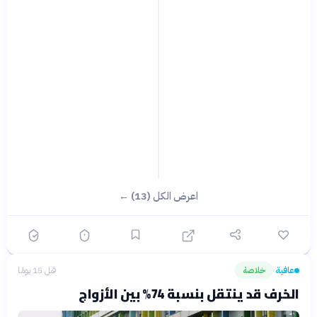
اعرض الكل (13) ←
عافية
خلاصة
قبل 15 يومًا
›
الخرف قد ينتقل بنسبة 74% بين الأزواج