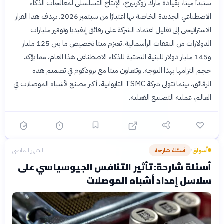
ستبدأ ميتا، بقيادة مارك زوكربيرج، الإنتاج التسلسلي لمعالجات الذكاء
الاصطناعي الجديدة الخاصة بها اعتبارًا من سبتمبر 2026. يهدف هذا القرار
الاستراتيجي إلى تقليل اعتماد الشركة على رقائق إنفيديا وتوفير مليارات
الدولارات من النفقات الرأسمالية. تعتزم ميتا تخصيص ما بين 125 مليار
و145 مليار دولار للبنية التحتية للذكاء الاصطناعي هذا العام، مما يؤكد
حجم التزامها بهذا التوجه. وتتعاون ميتا مع برودكوم في تصميم هذه
الرقائق، بينما تتولى شركة TSMC التايوانية، أكبر مصنع لأشباه الموصلات في
العالم، عملية التصنيع الفعلية.
أسواق
أسئلة شارحة
الشهر الماضي
›
أسئلة شارحة: تأثير التنافس الجيوسياسي على
سلاسل إمداد أشباه الموصلات