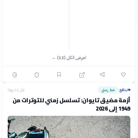
اعرض الكل (13) ←
تدافع
خط زمني
قبل 12 يومًا
›
أزمة مضيق تايوان: تسلسل زمني للتوترات من
1949 إلى 2026