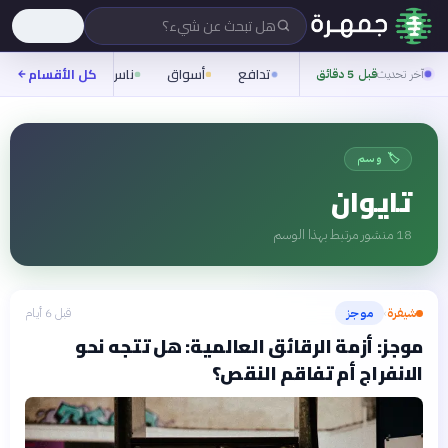
هل تبحث عن شيء؟
تدافع
أسواق
ناس
روح
كل الأقسام
شيفر
آخر تحديث
قبل 5 دقائق
🏷️ وسم
تايوان
18
منشور مرتبط بهذا الوسم
شيفرة
موجز
قبل 6 أيام
›
موجز: أزمة الرقائق العالمية: هل تتجه نحو
الانفراج أم تفاقم النقص؟