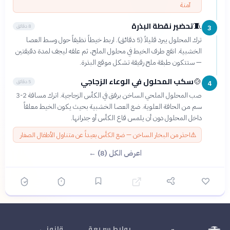
آمنة
تحضير نقطة البذرة
🧵
8 دقائق
3
ترك المحلول يبرد قليلاً (5 دقائق). اربط خيطاً نظيفاً حول وسط العصا
الخشبية. انقع طرف الخيط في محلول الملح، ثم علقه ليجف لمدة دقيقتين
— ستتكون طبقة ملح رقيقة تشكل موقع البذرة.
سكب المحلول في الوعاء الزجاجي
🍲
5 دقائق
4
صب المحلول الملحي الساخن برفق في الكأس الزجاجية. اترك مسافة 2-3
سم من الحافة العلوية. ضع العصا الخشبية بحيث يكون الخيط معلقاً
داخل المحلول دون أن يلمس قاع الكأس أو جدرانها.
⚠️
احذر من البخار الساخن — ضع الكأس بعيداً عن متناول الأطفال الصغار
اعرض الكل (8) ←
روابط سريعة
قانوني