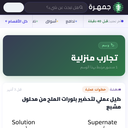
هل تبحث عن شيء؟
تدافع
أسواق
ناس
روح
كل الأقسام
شيف
آخر تحديث
قبل 40 دقيقة
🏷️ وسم
تجارب منزلية
1
منشور مرتبط بهذا الوسم
دهشة
خطوات عملية
قبل 3 أشهر
›
دليل عملي لتحضير بلورات الملح من محلول
مشبع