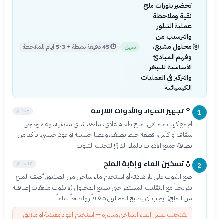
تحضير بلورات ملح
نقية وملاحظة
عملية التبلور
والترسيب من
🎯
محلول مشبع،
سهل
⏱
45 دقيقة نشطة + 3-5 أيام للملاحظة
وفهم المبادئ
الأساسية للتبخر
والتركيز في العمليات
الكيميائية
تجهيز المواد والأدوات اللازمة
🧂
5 دقائق
1
اجمع كوب ماء نقي، ملح طعام عادي، ملعقة شاي معدنية، وعاء زجاجي
شفاف أو كأس، قطعة خيط نظيف، وعصا خشبية أو عود خشبي. تأكد من
نظافة جميع الأدوات بالماء الدافئ لتجنب التلوث.
تسخين الماء وإذابة الملح
💧
10 دقائق
2
ضع الكوب على نار هادئة أو استخدم ماء ساخن من الصنبور. أضف الملح
تدريجياً مع التقليب المستمر حتى تشبع المحلول (لا تذوب ملعقات إضافية
من الملح). يجب أن يصبح المحلول شفافاً وواضحاً تماماً.
⚠️
تجنب لمس الماء الساخن مباشرة — استخدم أعواد معدنية أو ملاعق