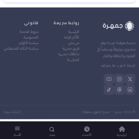
أهمية تاريخية: الكتاب وثيقة
✓
فكرية لحوار حاد بين التقليد
والتحديث في الفكر الإسلامي
روابط سريعة
قانوني
الرئيسية
شروط الخدمة
الأكثر قراءة
الخصوصية
من نحن
سياسة الكوكيز
منصة معرفية عربية توفر
فريق جمهرة
سياسة الذكاء الاصطناعي
محتوى موثوقاً ومنظماً في
مكافآت جمهرة
العلوم والثقافة والفكر
اتصل بنا
قيمة المرء ما يعرفه
©
2026
جمهرة — جميع الحقوق محفوظة
مُحدَّث يوميًا
الرئيسية
الأحدث
بحث
أقسام