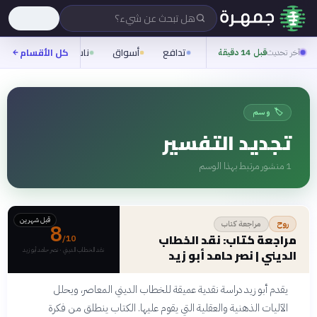
هل تبحث عن شيء؟
تدافع
أسواق
ناس
روح
كل الأقسام
شيف
آخر تحديث
قبل 14 دقيقة
🏷️ وسم
تجديد التفسير
1
منشور مرتبط بهذا الوسم
قبل شهرين
مراجعة كتاب
روح
8
مراجعة كتاب: نقد الخطاب
/10
نقد الخطاب الديني · نصر حامد أبو زيد
الديني | نصر حامد أبو زيد
يقدم أبو زيد دراسة نقدية عميقة للخطاب الديني المعاصر، ويحلل
الآليات الذهنية والعقلية التي يقوم عليها. الكتاب ينطلق من فكرة