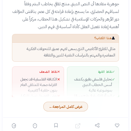
جوهرية مفادها أن النص الديني منتج ثقافي يخاطب البشر وفقاً
لسياقهم الحضاري، ما يسمح بإعادة قراءته في كل عصر. يناقش المؤلف
دور الأزهر والحركات الإسلامية في تشكيل هذا الخطاب، مركزاً على
أهمية إعادة تفعيل العقل كأداة أساسية في فهم الدين.
👤
هذا الكتاب؟
مثالي للقارئ الأكاديمي الذي يسعى لفهم عميق للتحولات الفكرية
المعاصرة والمهتم بالدراسات النقدية للدين والثقافة
✓
نقاط القوة
✕
نقاط الضعف
تحليل فلسفي دقيق يكشف
الكثافة الفلسفية قد تجعل
✕
✓
أسس الخطاب الديني
القراءة صعبة للمتلقي العام
بموضوعية عالية
بدون خلفية أكاديمية
الجرأة الفكرية في طرح مسائل
بعض الفصول تميل للتكرار
✕
✓
شائكة حول علاقة الدين
خاصة حول مبدأ الحاكمية
عرض كامل المراجعة
←
بالعقل والتاريخ
والسلفية
استخدام أدوات نقدية متطورة
✓
من علم اللسانيات
والسيميولوجيا لقراءة النص
الديني