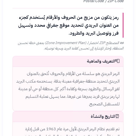
Postal Code / ZIP Code
رمز يتكون من مزيج من الحروف والأرقام يُستخدم كجزء
من العنوان البريدي لتحديد موقع جغرافي محدد وتسهيل
فرز وتوصيل البريد والطرود.
📜
المصطلح ZIP اختصار لـ (Zone Improvement Plan) بمعنى خطة تحسين
المنطقة، وُختار للإشارة إلى تحسين كفاءة البريد وسرعة توصيله.
📮
التعريف والماهية
الرمز البريدي هو سلسلة من الأرقام والحروف تُلحق بالعنوان
البريدي لتحديد منطقة جغرافية معينة بدقة. يستخدمه مكتب البريد
لفرز الرسائل والطرود بسرعة وكفاءة أكبر. كل منطقة أو حي أو مدينة
لها رمز بريدي فريد يميزها عن غيرها، مما يسهل عملية التسليم
للمستقبل الصحيح.
⏰
التاريخ والنشأة
تم تقديم نظام الرمز البريدي لأول مرة عام 1963 من قبل إدارة