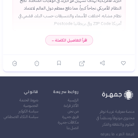
البريد الأمريكية بهدف تسهيل فرز البريد في الولايات المتحدة. نجح
النظام الأمريكي نجاحاً كبيراً، مما دفع معظم دول العالم لاعتماد
نظام مشابه. اختلفت الأسماء والتنسيقات حسب البلد، فسُمي في
أمريكا ZIP Code وفي بريطانيا Postcode.
اقرأ التفاصيل الكاملة
←
روابط سريعة
قانوني
الرئيسية
شروط الخدمة
الأكثر قراءة
الخصوصية
من نحن
سياسة الكوكيز
منصة معرفية عربية توفر
فريق جمهرة
سياسة الذكاء الاصطناعي
محتوى موثوقاً ومنظماً في
مكافآت جمهرة
العلوم والثقافة والفكر
اتصل بنا
قيمة المرء ما يعرفه