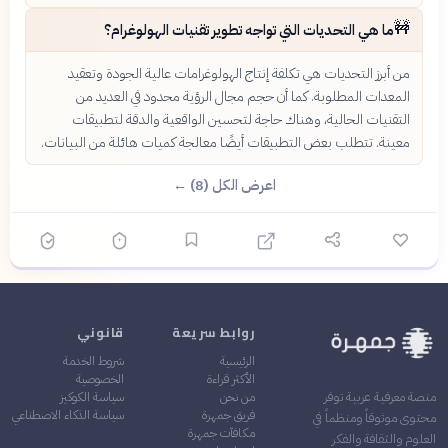
🚧
ما هي التحديات التي تواجه تطوير تقنيات الهولوغرام؟
من أبرز التحديات هي تكلفة إنتاج الهولوغرامات عالية الجودة وتعقيد
المعدات المطلوبة. كما أن حجم مجال الرؤية محدود في العديد من
التقنيات الحالية، وهناك حاجة لتحسين الواقعية والدقة لتطبيقات
معينة. تتطلب بعض التطبيقات أيضًا معالجة كميات هائلة من البيانات.
اعرض الكل (8) ←
روابط سريعة
قانوني
الرئيسية
شروط الخدمة
الأكثر قراءة
الخصوصية
من نحن
سياسة الكوكيز
منصة معرفية عربية توفر
فريق جمهرة
سياسة الذكاء الاصطناعي
محتوى موثوقاً ومنظماً في
مكافآت جمهرة
العلوم والثقافة والفكر