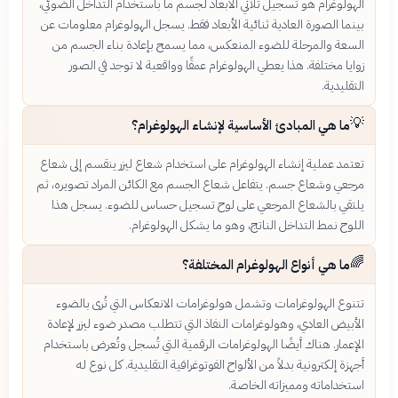
الهولوغرام هو تسجيل ثلاثي الأبعاد لجسم ما باستخدام التداخل الضوئي،
بينما الصورة العادية ثنائية الأبعاد فقط. يسجل الهولوغرام معلومات عن
السعة والمرحلة للضوء المنعكس، مما يسمح بإعادة بناء الجسم من
زوايا مختلفة. هذا يعطي الهولوغرام عمقًا وواقعية لا توجد في الصور
التقليدية.
💡
ما هي المبادئ الأساسية لإنشاء الهولوغرام؟
تعتمد عملية إنشاء الهولوغرام على استخدام شعاع ليزر ينقسم إلى شعاع
مرجعي وشعاع جسم. يتفاعل شعاع الجسم مع الكائن المراد تصويره، ثم
يلتقي بالشعاع المرجعي على لوح تسجيل حساس للضوء. يسجل هذا
اللوح نمط التداخل الناتج، وهو ما يشكل الهولوغرام.
🌈
ما هي أنواع الهولوغرام المختلفة؟
تتنوع الهولوغرامات وتشمل هولوغرامات الانعكاس التي تُرى بالضوء
الأبيض العادي، وهولوغرامات النفاذ التي تتطلب مصدر ضوء ليزر لإعادة
الإعمار. هناك أيضًا الهولوغرامات الرقمية التي تُسجل وتُعرض باستخدام
أجهزة إلكترونية بدلاً من الألواح الفوتوغرافية التقليدية. كل نوع له
استخداماته ومميزاته الخاصة.