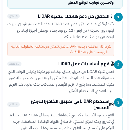
وتحسين تجارب الواقع المعزز.
التحقق من دعم هاتفك لتقنية LiDAR
📱
5 دقائق
1
تأكد أولاً أن هاتفك الذكي يدعم تقنية LiDAR. هذه التقنية متوفرة في طرازات
آيفون برو الحديثة (من آيفون 12 برو وما بعده) وبعض أجهزة آيباد برو.
ابحث عن مواصفات هاتفك للتأكد.
⚠️
إذا كان هاتفك لا يدعم LiDAR، فلن تتمكن من متابعة الخطوات التالية
التي تعتمد على هذه التقنية.
فهم أساسيات عمل LiDAR
🧐
10 دقائق
2
تعمل تقنية LiDAR عن طريق إطلاق نبضات ليزر دقيقة وقياس الوقت الذي
تستغرقه هذه النبضات للارتداد. هذا يمكن الهاتف من إنشاء خريطة عمق
دقيقة للمشهد، مما يتيح له فهم الأبعاد والمسافات بدقة عالية. هذا الفهم
سيساعدك في الاستخدام الأمثل.
استخدام LiDAR في تطبيق الكاميرا للتركيز
3
📸
5 دقائق
المحسن
افتح تطبيق الكاميرا الافتراضي في هاتفك. ستلاحظ أن تقنية LiDAR تساعد
في تسريع ودقة التركيز التلقائي، خاصة في ظروف الإضاءة المنخفضة. جرب
التركيز على أجسام مختلفة في بيئات إضاءة متنوعة لملاحظة الفرق.