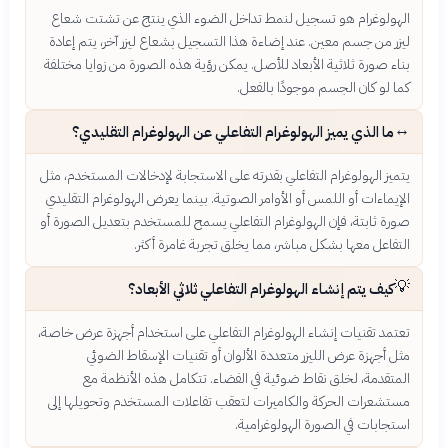
الهولوغرام هو تسجيل لنمط تداخل الضوء الذي ينتج عن تشتت شعاع
ليزر من جسم معين. عند إضاءة هذا التسجيل بشعاع ليزر آخر، يتم إعادة
بناء صورة ثلاثية الأبعاد للأصل. يمكن رؤية هذه الصورة من زوايا مختلفة
كما لو كان الجسم موجودًا بالفعل.
↔️
ما الذي يميز الهولوغرام التفاعلي عن الهولوغرام التقليدي؟
يتميز الهولوغرام التفاعلي بقدرته على الاستجابة لإدخالات المستخدم، مثل
الإيماءات أو اللمس أو الأوامر الصوتية. بينما يعرض الهولوغرام التقليدي
صورة ثابتة، فإن الهولوغرام التفاعلي يسمح للمستخدم بتعديل الصورة أو
التفاعل معها بشكل مباشر، مما يخلق تجربة غامرة أكثر.
💡
كيف يتم إنشاء الهولوغرام التفاعلي ثلاثي الأبعاد؟
تعتمد تقنيات إنشاء الهولوغرام التفاعلي على استخدام أجهزة عرض خاصة،
مثل أجهزة عرض الليزر متعددة الألوان أو تقنيات الإسقاط الضوئي
المتقدمة، لخلق نقاط ضوئية في الفضاء. تتكامل هذه الأنظمة مع
مستشعرات الحركة والكاميرات لتعقب تفاعلات المستخدم وتحويلها إلى
استجابات في الصورة الهولوغرامية.