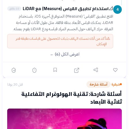
استخدام تطبيق القياس (Measure) مع LiDAR
📐
10 دقائق
4
افتح تطبيق 'القياس' (Measure) المتوفر في أجهزة iOS. باستخدام
LiDAR، يمكنك قياس الأبعاد بدقة فائقة، مثل طول الأثاث أو مساحة
الغرفة. حرك الهاتف حول الجسم المراد قياسه ودع LiDAR يقوم بعمله.
⚠️
تأكد من أنك تمسك الهاتف بثبات للحصول على قياسات دقيقة قدر
الإمكان.
اعرض الكل (6) ←
شيفرة
أسئلة شارحة
قبل 20 يومًا
›
أسئلة شارحة: تقنية الهولوغرام التفاعلية
ثلاثية الأبعاد