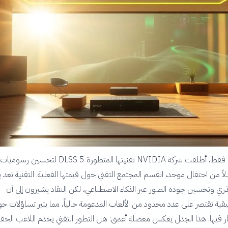
قبل سبعة أيام فقط، أطلقت شركة NVIDIA تقنيتها المتطورة DLSS 5 لتحسين رسوميات
دلاً من احتفال موحد، انقسم المجتمع التقني حول قيمتها الفعلية. التقنية تعد 
ري وتحسين جودة الصور عبر الذكاء الاصطناعي، لكن النقاد يشيرون إلى أن
ية تقتصر على عدد محدود من الألعاب المدعومة حالياً، مما يثير تساؤلات ح
ر فيها. هذا الجدل يعكس معضلة أعمق: هل التطور التقني يخدم اللاعب الحقي