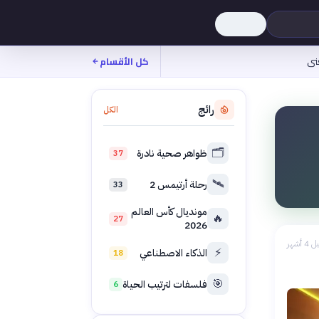
نى
كل الأقسام
رائج
الكل
🗂️
ظواهر صحية نادرة
37
🛰️
رحلة أرتيمس 2
33
مونديال كأس العالم
🔥
27
2026
 4 أشهر
⚡
الذكاء الاصطناعي
18
🎯
فلسفات لترتيب الحياة
6