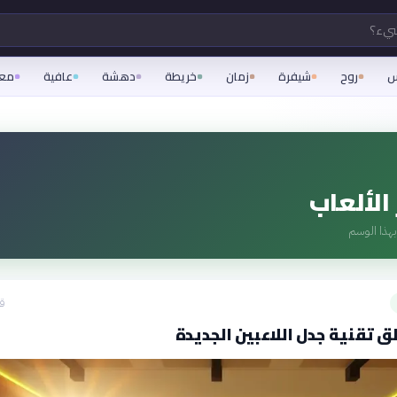
شيء؟
س
روح
شيفرة
زمان
خريطة
دهشة
عافية
مع
الألعاب
هذا الوسم
قبل