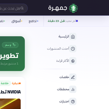
هل تبحث عن 
تدافع
أسواق
نا
آخر تحديث
قبل 23 دقيقة
الرئيسية
🏷️ وسم
أحدث المنشورات
تطوير 
الأكثر قراءة
1
منشور مرتبط ب
خلاصات
شيفرة
خلاصة
›
مخططات
NVIDIA تطلق تقنية جدل اللاعبين الجديدة
اختبارات