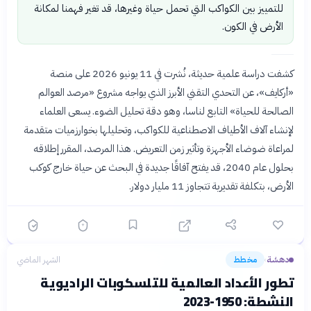
للتمييز بين الكواكب التي تحمل حياة وغيرها، قد تغير فهمنا لمكانة
الأرض في الكون.
كشفت دراسة علمية حديثة، نُشرت في 11 يونيو 2026 على منصة
«أركايف»، عن التحدي التقني الأبرز الذي يواجه مشروع «مرصد العوالم
الصالحة للحياة» التابع لناسا، وهو دقة تحليل الضوء. يسعى العلماء
لإنشاء آلاف الأطياف الاصطناعية للكواكب، وتحليلها بخوارزميات متقدمة
لمراعاة ضوضاء الأجهزة وتأثير زمن التعريض. هذا المرصد، المقرر إطلاقه
بحلول عام 2040، قد يفتح آفاقًا جديدة في البحث عن حياة خارج كوكب
الأرض، بتكلفة تقديرية تتجاوز 11 مليار دولار.
دهشة
مخطط
الشهر الماضي
›
تطور الأعداد العالمية للتلسكوبات الراديوية
النشطة: 1950-2023