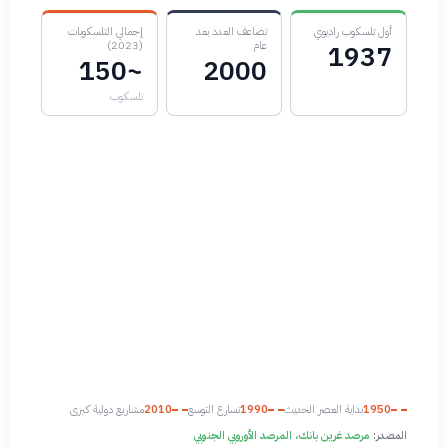
أول تلسكوب راديوي
تضاعف العدد بعد
إجمالي التلسكوبات
عام
(2023)
1937
~150
2000
تلسكوب
1950
بداية العصر الحديث
1990
تسارع التوسع
2010
مشاريع دولية كبرى
المصدر:
مرصد غرين بانك، المرصد الأوروبي الجنوبي