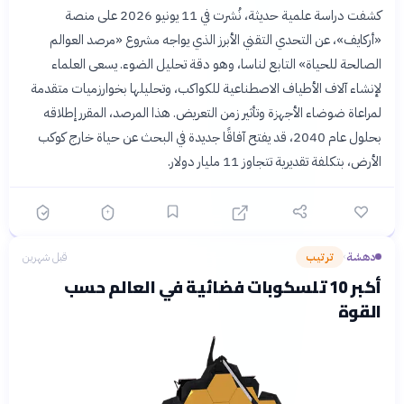
كشفت دراسة علمية حديثة، نُشرت في 11 يونيو 2026 على منصة
«أركايف»، عن التحدي التقني الأبرز الذي يواجه مشروع «مرصد العوالم
الصالحة للحياة» التابع لناسا، وهو دقة تحليل الضوء. يسعى العلماء
لإنشاء آلاف الأطياف الاصطناعية للكواكب، وتحليلها بخوارزميات متقدمة
لمراعاة ضوضاء الأجهزة وتأثير زمن التعريض. هذا المرصد، المقرر إطلاقه
بحلول عام 2040، قد يفتح آفاقًا جديدة في البحث عن حياة خارج كوكب
الأرض، بتكلفة تقديرية تتجاوز 11 مليار دولار.
دهشة
ترتيب
قبل شهرين
›
أكبر 10 تلسكوبات فضائية في العالم حسب
القوة