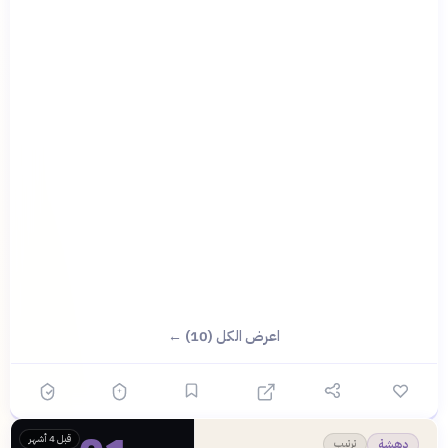
اعرض الكل (10) ←
قبل 4 أشهر
ترتيب
دهشة