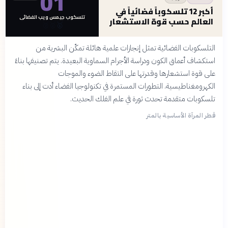
01
أكبر 12 تلسكوباً فضائياً في
تلسكوب جيمس ويب الفضائي
العالم حسب قوة الاستشعار
🥉
🥈
🥇
التلسكوبات الفضائية تمثل إنجازات علمية هائلة تمكّن البشرية من
استكشاف أعماق الكون ودراسة الأجرام السماوية البعيدة. يتم تصنيفها بناءً
على قوة استشعارها وقدرتها على التقاط الضوء والموجات
الكهرومغناطيسية. التطورات المستمرة في تكنولوجيا الفضاء أدت إلى بناء
تلسكوبات متقدمة تحدث ثورة في علم الفلك الحديث.
قطر المرآة الأساسية بالمتر