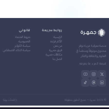
روابط سريعة
قانوني
الرئيسية
شروط الخدمة
الأكثر قراءة
الخصوصية
من نحن
سياسة الكوكيز
منصة معرفية عربية توفر
فريق جمهرة
سياسة الذكاء الاصطناعي
محتوى موثوقاً ومنظماً في
مكافآت جمهرة
العلوم والثقافة والفكر
اتصل بنا
قيمة المرء ما يعرفه
©
2026
جمهرة — جميع الحقوق محفوظة
مُحدَّث يوميًا