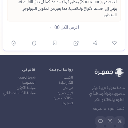
التخصص (Speciation) وتطور أنواع جديدة. كما أن تلاقي القارات قد
يؤدي إلى اختلاط الأنواع وتنافسها، مما يغير من التكوين البيولوجي
للمناطق.
اعرض الكل (8) ←
روابط سريعة
قانوني
الرئيسية
شروط الخدمة
الأكثر قراءة
الخصوصية
من نحن
سياسة الكوكيز
منصة معرفية عربية توفر
فريق جمهرة
سياسة الذكاء الاصطناعي
محتوى موثوقاً ومنظماً في
مكافآت جمهرة
العلوم والثقافة والفكر
اتصل بنا
قيمة المرء ما يعرفه