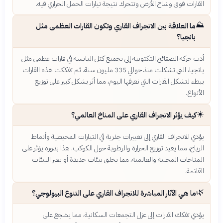
القارات فوق وشاح الأرض وتتحرك نتيجة تيارات الحمل الحراري فيه.
⛰️
ما العلاقة بين الانجراف القاري وتكون القارات العظمى مثل
بانجيا؟
أدت حركة الصفائح التكتونية إلى تجميع كتل اليابسة في قارات عظمى مثل
بانجيا، التي تشكلت منذ حوالي 335 مليون سنة. ثم تفككت هذه القارات
ببطء لتشكل القارات التي نعرفها اليوم، مما أثر بشكل كبير على توزيع
الأنواع.
☀️
كيف يؤثر الانجراف القاري على المناخ العالمي؟
يؤدي الانجراف القاري إلى تغييرات جذرية في التيارات المحيطية وأنماط
الرياح، مما يعيد توزيع الحرارة والرطوبة حول الكوكب. هذا بدوره يؤثر على
المناخات المحلية والعالمية، مما يخلق بيئات جديدة أو يغير البيئات
القائمة.
🌿
ما هي الآثار المباشرة للانجراف القاري على التنوع البيولوجي؟
يؤدي تفكك القارات إلى عزل التجمعات السكانية، مما يشجع على