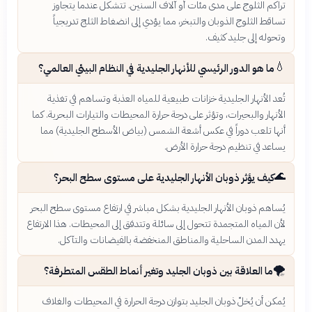
تراكم الثلوج على مدى مئات أو آلاف السنين. تتشكل عندما يتجاوز
تساقط الثلوج الذوبان والتبخر، مما يؤدي إلى انضغاط الثلج تدريجياً
وتحوله إلى جليد كثيف.
💧
ما هو الدور الرئيسي للأنهار الجليدية في النظام البيئي العالمي؟
تُعد الأنهار الجليدية خزانات طبيعية للمياه العذبة وتساهم في تغذية
الأنهار والبحيرات، وتؤثر على درجة حرارة المحيطات والتيارات البحرية. كما
أنها تلعب دوراً في عكس أشعة الشمس (بياض الأسطح الجليدية) مما
يساعد في تنظيم درجة حرارة الأرض.
🌊
كيف يؤثر ذوبان الأنهار الجليدية على مستوى سطح البحر؟
يُساهم ذوبان الأنهار الجليدية بشكل مباشر في ارتفاع مستوى سطح البحر
لأن المياه المتجمدة تتحول إلى سائلة وتتدفق إلى المحيطات. هذا الارتفاع
يهدد المدن الساحلية والمناطق المنخفضة بالفيضانات والتآكل.
🌪️
ما العلاقة بين ذوبان الجليد وتغير أنماط الطقس المتطرفة؟
يُمكن أن يُخلّ ذوبان الجليد بتوازن درجة الحرارة في المحيطات والغلاف