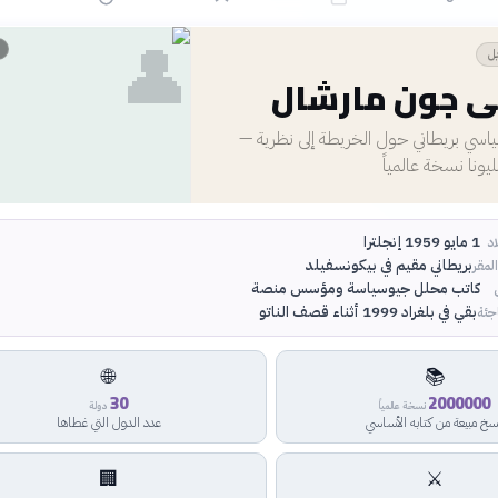
👤
يل
ي جون مارشال
ي بريطاني حول الخريطة إلى نظرية —
ليونا نسخة عالمياً
1 مايو 1959 إنجلترا
اد
بريطاني مقيم في بيكونسفيلد
لمقر
كاتب محلل جيوسياسة ومؤسس منصة
بقي في بلغراد 1999 أثناء قصف الناتو
جئة
🌐
📚
30
2000000
نسخة عالمياً
دولة
سخ مبيعة من كتابه الأساسي
عدد الدول التي غطاها
🏢
⚔️