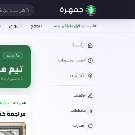
هل تبحث عن 
تدافع
أسواق
آخر تحديث
قبل دقيقة واحدة
الرئيسية
🏷️ وسم
أحدث المنشورات
تيم ما
الأكثر قراءة
2
منشور مرتبط ب
خلاصات
خريطة
خلاصة
›
مخططات
مراجعة كتا
اختبارات