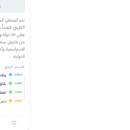
ا
من مليوني نسخة ع
الدولية.
المسار الزمني
ولاد
1959
بقاؤ
1999
تغطي
2005
نشر كت
2015