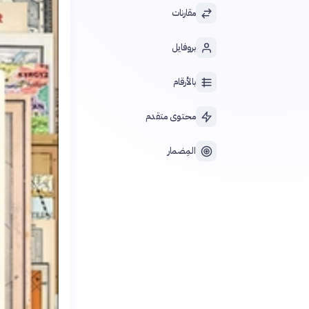
مقارنات
بروفايل
بالأرقام
محتوى متقدم
المِضمار