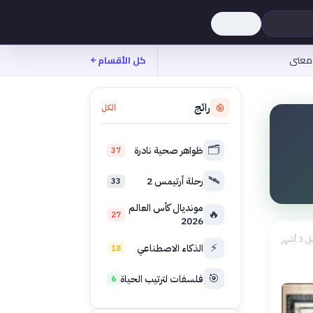
معنى
كل الأقسام
رائج
الكل
🗂️
ظواهر صحية نادرة
37
🛰️
رحلة أرتيمس 2
33
مونديال كأس العالم
🔥
27
2026
 3 أشهر
⚡
الذكاء الاصطناعي
18
🎯
فلسفات لترتيب الحياة
6