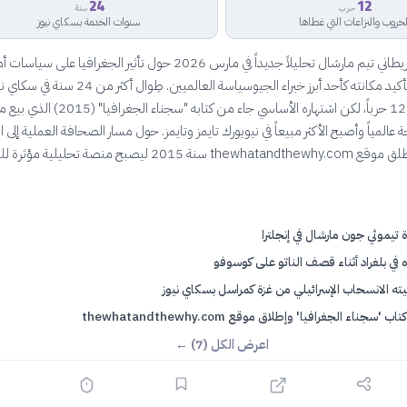
24
12
حرب
سنة
لحروب والنزاعات التي غطاها
سنوات الخدمة بسكاي نيوز
نشر الصحفي البريطاني تيم مارشال تحليلاً جديداً في مارس 2026 حول تأثير الجغرافيا على 
الكاريبي، مُعيداً تأكيد مكانته كأحد أبرز خبراء الجيوسياسة العالميين. طِوال أكثر من 24 
غطى 30 دولة و12 حرباً، لكن اشتهاره الأساسي جاء من كتابه "سجناء ا
المياً وأصبح الأكثر مبيعاً في نيويورك تايمز وتايمز. حول مسار الصحافة العملية إلى ال
الاستراتيجية، وأطلق موقع thewhatandthewhy.com سنة 2015 ليصبح منصة تحليل
ة تيموثي جون مارشال في إنجلترا
ه في بلغراد أثناء قصف الناتو على كوسوفو
ته الانسحاب الإسرائيلي من غزة كمراسل بسكاي نيوز
اب 'سجناء الجغرافيا' وإطلاق موقع thewhatandthewhy.com
اعرض الكل (7) ←