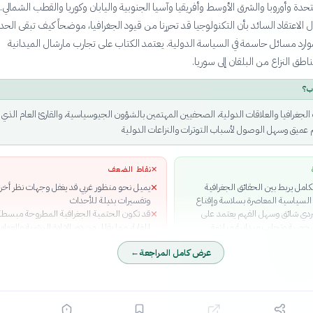
تحدة وأوروبا والشرق الأوسط وأفريقيا وآسيا الجنوبية واليابان وكوريا والقطب الشمالي.
الاعتقاد السائد بأن التكنولوجيا قد تحررنا من قيود الجغرافيا، موضحاً كيف تبقى الحد
وارد مسائل حاسمة في السياسة الدولية. يعتمد الكتاب على تجارب مارشال الميدانية
اطق النزاع من البلقان إلى سوريا.
ب؟
 الجغرافيا والعلاقات الدولية، الصحفيين المهتمين بالشؤون الجيوسياسية، والقارئ العام الذي
 عميق وسهل الوصول لأسباب التوترات والنزاعات الدولية
✕
نقاط الضعف
امل يربط بين الحقائق الجغرافية
يميل نحو منظور غربي قد يغفل وجهات نظر أخر
✕
السياسية المعاصرة بسلاسة وإقناع
وتفسيرات بديلة للأحداث
دي شائق وسهل الفهم يعتمد على
قد تكون الحتمية الجغرافية المطروحة مبسطة
✕
صية وتجارب ميدانية مباشرة
للغاية، مما يقلل من دور الإرادة البشرية والعوام
ورات بصرية قيّمة تساعد القارئ على
الاقتصادية والأيديولوجية
عرض كامل المراجعة
←
فاهيم معقدة دون الحاجة لمعرفة
لا يولي اهتماماً كافياً لتأثير تغير المناخ على
✕
الجيوسياسة رغم أهميته المتزايدة
لحالات دراسية معينة (ضم روسيا
ة القرم، توسع الصين في التبت،
 الشرق الأوسط)