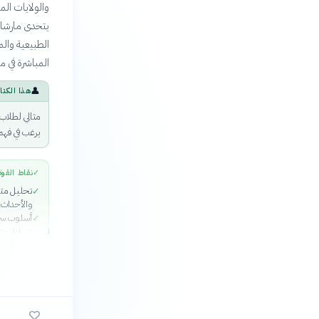
والولايات الم
يتحدى مارشال 
الطبيعية والم
المباشرة في من
👤
هذا الكتا
مثالي لطلاب
يرغب في فهم
✓
نقاط القوة
تحليل متك
✓
والأحداث 
أسلوب سر
✓
شهادات شخ
خرائط وتص
✓
استيعاب م
سابقة
فحص دقيق 
✓
لشبه جزير
الحروب في