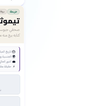
بروفا
خريطة
تيموث
صحفي جيوسياس
كتابه بيع منه م
🎂
تاريخ الميل
🌍
الجنسية وا
💼
الدور الحالي
⚡
حقيقة مفا
ن