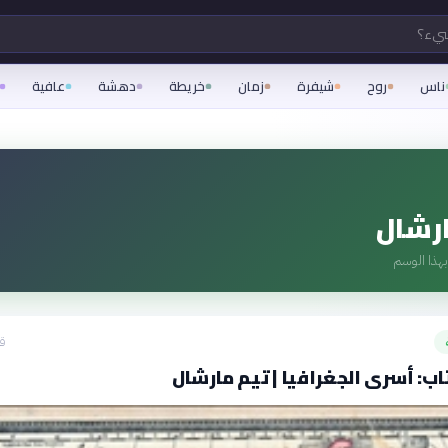
شيء؟
ناس
روح
شيفرة
زمان
خريطة
دهشة
عافية
رشال
هذا الوسم
قبل
ب: أسرى الجغرافيا | تيم مارشال