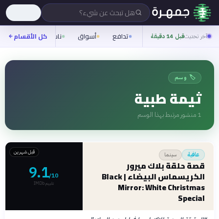
هل تبحث عن شيء؟
تدافع
أسواق
ناس
روح
كل الأقسام
شيف
آخر تحديث
قبل 14 دقيقة
🏷️ وسم
ثيمة طبية
1
منشور مرتبط بهذا الوسم
قبل شهرين
سينما
عافية
قصة حلقة بلاك ميرور
9.1
الكريسماس البيضاء | Black
/10
تقييم IMDb
Mirror: White Christmas
Special