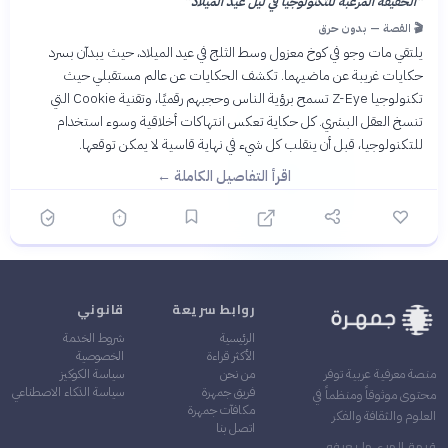
“
الحقيقة المرعبة للتكنولوجيا في ليل عيد الميلاد
”
🎬 القصة — بدون حرق
يلتقي مات وجو في كوخ معزول وسط الثلج في عيد الميلاد، حيث يبدآن بسرد
حكايات غريبة عن ماضيهما. تكشف الحكايات عن عالم مستقبلي حيث
تكنولوجيا Z-Eye تسمح برؤية الناس وحجبهم رقميًا، وتقنية Cookie التي
تنسخ العقل البشري. كل حكاية تعكس انتهاكات أخلاقية وسوء استخدام
للتكنولوجيا، قبل أن ينقلب كل شيء في نهاية قاسية لا يمكن توقعها.
اقرأ التفاصيل الكاملة ←
روابط سريعة
قانوني
الرئيسية
شروط الخدمة
الأكثر قراءة
الخصوصية
من نحن
سياسة الكوكيز
منصة معرفية عربية توفر
فريق جمهرة
سياسة الذكاء الاصطناعي
محتوى موثوقاً ومنظماً في
مكافآت جمهرة
العلوم والثقافة والفكر
اتصل بنا
قيمة المرء ما يعرفه