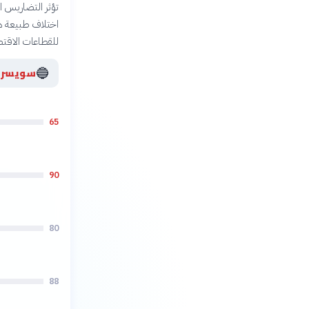
تؤثر التضاريس ا
اختلاف طبيعة ه
للقطاعات الاقتصا
🔵
سويسرا
65
90
80
88