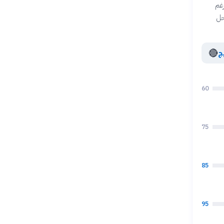
رغم
حل
🔴
ج
60
75
85
95