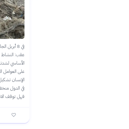
في 8 أبريل
عقب: النشاط ال
الأساسي لشدتها
على العوامل ال
الإنسان تشكيل
في الدول منخفض
فهل توقف الان