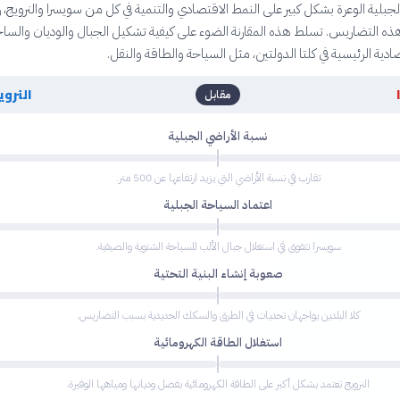
لجبلية الوعرة بشكل كبير على النمط الاقتصادي والتنمية في كل من سويسرا والنرويج، 
ذه التضاريس. تسلط هذه المقارنة الضوء على كيفية تشكيل الجبال والوديان والسا
دية الرئيسية في كلتا الدولتين، مثل السياحة والطاقة والنقل.
النروي
مقابل
نسبة الأراضي الجبلية
تقارب في نسبة الأراضي التي يزيد ارتفاعها عن 500 متر.
اعتماد السياحة الجبلية
سويسرا تتفوق في استغلال جبال الألب للسياحة الشتوية والصيفية.
صعوبة إنشاء البنية التحتية
كلا البلدين يواجهان تحديات في الطرق والسكك الحديدية بسبب التضاريس.
استغلال الطاقة الكهرومائية
النرويج تعتمد بشكل أكبر على الطاقة الكهرومائية بفضل وديانها ومياهها الوفيرة.