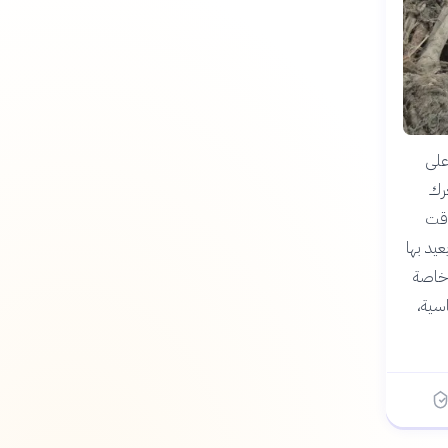
على
رك
وقت
يد بها
 خاصة
سية،