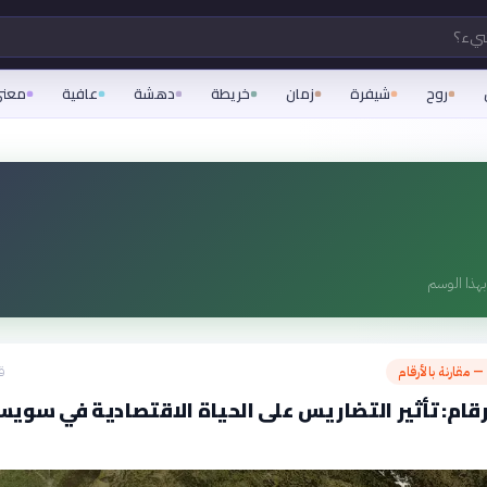
شيء؟
روح
شيفرة
زمان
خريطة
دهشة
عافية
معن
هذا الوسم
— مقارنة بالأرقام
ق
أرقام: تأثير التضاريس على الحياة الاقتصادية في سويس