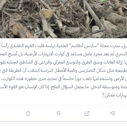
 الجاري، نشرت مجلة "ساينس أدفانسز" العلمية دراسة قلبت الفهم التقليدي رأساً 
بشري لم يعد مجرد عامل مساعد في كوارث الانهيارات الأرضية، بل أصبح المح
. إزالة الغابات وشق الطرق والتوسع العمراني والزراعي في المناطق الجبلية تف
طبيعية مثل شكل التضاريس وكمية الأمطار. الدراسة كشفت أن الطريقة التي يع
 الأرض واستخدامها تلعب دوراً حاسماً في تحديد مدى خطورة هذه الكوارث،
ة ومتوسطة الدخل. ما يجعل السؤال الملح: إذا كان الإنسان هو القوة الأسا
هيارات ممكن؟