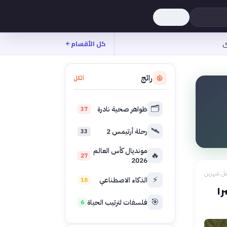
ى
كل الأقسام
رائج
الكل
🗂️
ظواهر صحية نادرة
37
🛰️
رحلة أرتيمس 2
33
مونديال كأس العالم
🔥
27
2026
بل شهرين
⚡
الذكاء الاصطناعي
18
را
🎯
فلسفات لترتيب الحياة
6