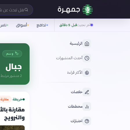
هل تبحث عن 
تدافع
أسواق
ناس
آخر تحديث
قبل 5 دقائق
الرئيسية
🏷️ وسم
أحدث المنشورات
جبال
الأكثر قراءة
2
منشور مرتبط ب
خلاصات
خريطة
مقارنة 
›
مخططات
مقارنة بال
والنرويج
اختبارات