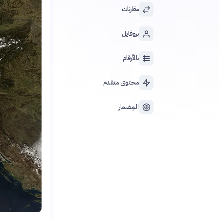
مقارنات
بروفايل
بالأرقام
محتوى متقدم
المِضمار