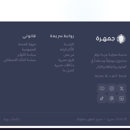
روابط سريعة
قانوني
الرئيسية
شروط الخدمة
الأكثر قراءة
الخصوصية
من نحن
سياسة الكوكيز
منصة معرفية عربية توفر
فريق جمهرة
سياسة الذكاء الاصطناعي
محتوى موثوقاً ومنظماً في
مكافآت جمهرة
العلوم والثقافة والفكر
اتصل بنا
قيمة المرء ما يعرفه
©
2026
جمهرة — جميع الحقوق محفوظة
مُحدَّث يوميًا