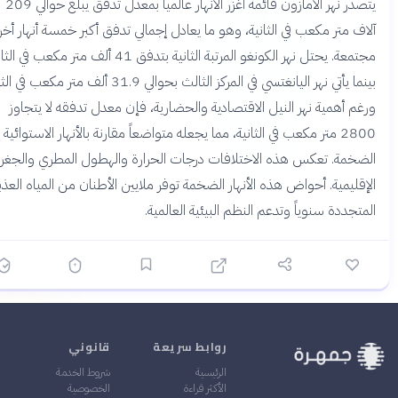
يتصدر نهر الأمازون قائمة أغزر الأنهار عالمياً بمعدل تدفق يبلغ حوالي 209
اف متر مكعب في الثانية، وهو ما يعادل إجمالي تدفق أكبر خمسة أنهار أخرى
مجتمعة. يحتل نهر الكونغو المرتبة الثانية بتدفق 41 ألف متر مكعب في الثانية،
بينما يأتي نهر اليانغتسي في المركز الثالث بحوالي 31.9 ألف متر مكعب في الثانية.
غم أهمية نهر النيل الاقتصادية والحضارية، فإن معدل تدفقه لا يتجاوز
2800 متر مكعب في الثانية، مما يجعله متواضعاً مقارنة بالأنهار الاستوائية
ضخمة. تعكس هذه الاختلافات درجات الحرارة والهطول المطري والجغرافيا
إقليمية. أحواض هذه الأنهار الضخمة توفر ملايين الأطنان من المياه العذبة
تجددة سنوياً وتدعم النظم البيئية العالمية.
روابط سريعة
قانوني
الرئيسية
شروط الخدمة
الأكثر قراءة
الخصوصية