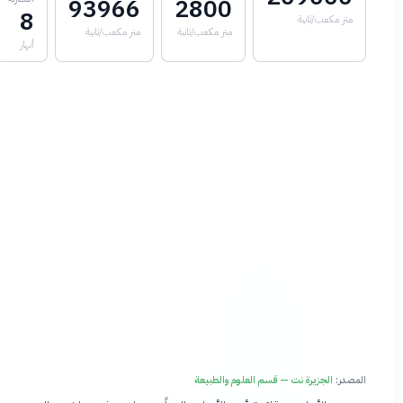
93966
2800
8
متر مكعب/ثانية
متر مكعب/ثانية
متر مكعب/ثانية
أنهار
المصدر:
الجزيرة نت — قسم العلوم والطبيعة