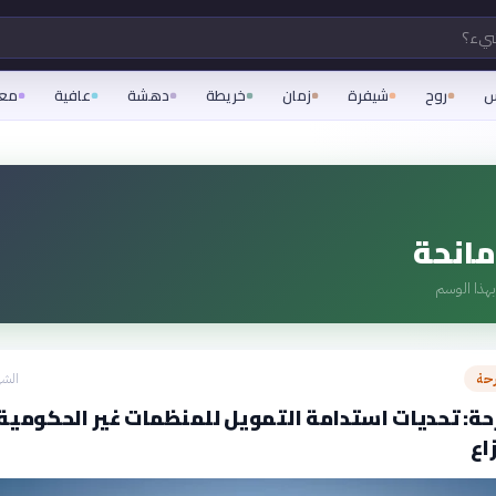
شيء؟
س
روح
شيفرة
زمان
خريطة
دهشة
عافية
مع
انحة
هذا الوسم
رحة
الشه
ة: تحديات استدامة التمويل للمنظمات غير الحكومية
اع