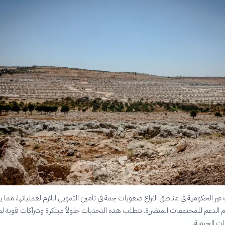
ير الحكومية في مناطق النزاع صعوبات جمة في تأمين التمويل اللازم لعملياتها، مما ي
م الدعم للمجتمعات المتضررة. تتطلب هذه التحديات حلولاً مبتكرة وشراكات قوية 
ات الحيوية.