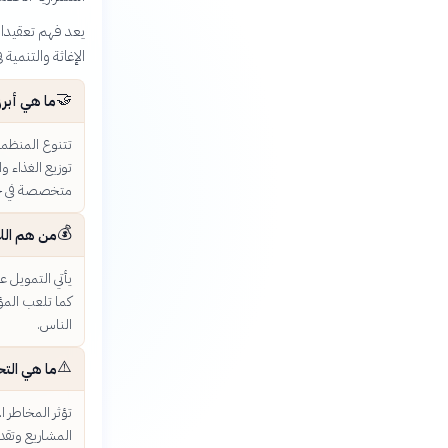
يعد فهم تعقيدات
الإغاثة والتنمية 
🤝
ما هي أبرز
تتنوع المنظمات
توزيع الغذاء و
متخصصة في حما
💰
من هم اللا
يأتي التمويل ع
كما تلعب المؤس
الناس.
⚠️
ما هي التح
تؤثر المخاطر 
المشاريع وتقدي