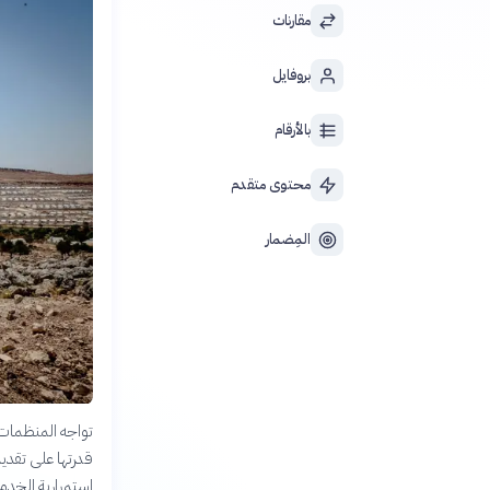
مقارنات
بروفايل
بالأرقام
محتوى متقدم
المِضمار
تواجه المنظمات غ
قدرتها على تقدي
استمرارية الخدم