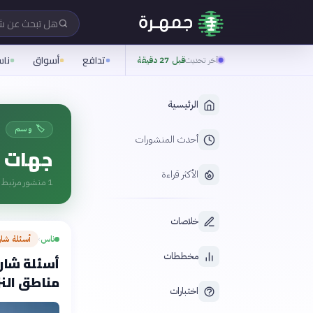
هل تبحث عن 
تدافع
أسواق
نا
آخر تحديث
قبل 27 دقيقة
الرئيسية
🏷️ وسم
أحدث المنشورات
جهات م
الأكثر قراءة
1
منشور مرتبط ب
خلاصات
ناس
أسئلة شا
›
مخططات
أسئلة شارح
مناطق النز
اختبارات