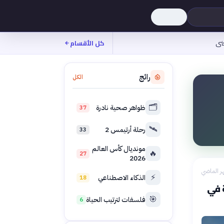
نى
كل الأقسام
رائج
الكل
🗂️
ظواهر صحية نادرة
37
🛰️
رحلة أرتيمس 2
33
مونديال كأس العالم
🔥
27
2026
ر الماضي
⚡
الذكاء الاصطناعي
18
 في
🎯
فلسفات لترتيب الحياة
6