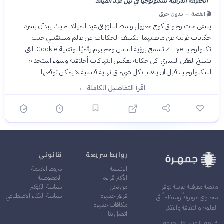
“
الحقيقة المرعبة للتكنولوجيا في ليل عيد الميلاد
”
🎬 القصة — بدون حرق
يلتقي مات وجو في كوخ معزول وسط الثلج في عيد الميلاد، حيث يبدآن بسرد
حكايات غريبة عن ماضيهما. تكشف الحكايات عن عالم مستقبلي حيث
تكنولوجيا Z-Eye تسمح برؤية الناس وحجبهم رقميًا، وتقنية Cookie التي
تنسخ العقل البشري. كل حكاية تعكس انتهاكات أخلاقية وسوء استخدام
للتكنولوجيا، قبل أن ينقلب كل شيء في نهاية قاسية لا يمكن توقعها.
اقرأ التفاصيل الكاملة ←
روابط سريعة
قانوني
الرئيسية
شروط الخدمة
الأكثر قراءة
الخصوصية
من نحن
سياسة الكوكيز
منصة معرفية عربية توفر
فريق جمهرة
سياسة الذكاء الاصطناعي
محتوى موثوقاً ومنظماً في
مكافآت جمهرة
العلوم والثقافة والفكر
اتصل بنا
قيمة المرء ما يعرفه