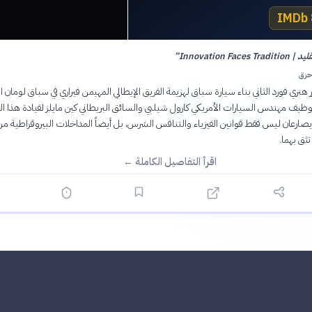
Innovation Fac
”
حرق
م 1963، يقرر هنري فورد الثاني بناء سيارة سباق لهزيمة الفريق الإيطالي المهيمن فيراري في سباق لومان 
1. يتم توظيف مهندس السيارات الأمريكي كارول شيلبي والسائق البريطاني كين مايلز لقيادة هذا ا
يصارعان ليس فقط قوانين الفيزياء والتنافس الشرس، بل أيضاً المداخلات البيروقراطية من
تثق بهما.
اقرأ التفاصيل الكاملة ←