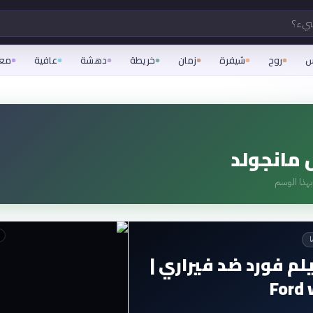
شيء؟
س
روح
شيفرة
زمان
خريطة
دهشة
عافية
مع
مانجولد
هذا الوسم
ا
م فورد ضد فيراري |
Ford 