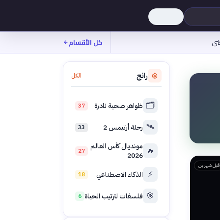
نى
كل الأقسام
رائج
الكل
🗂️
ظواهر صحية نادرة
37
🛰️
رحلة أرتيمس 2
33
مونديال كأس العالم
🔥
27
2026
قبل شهرين
⚡
الذكاء الاصطناعي
18
🎯
فلسفات لترتيب الحياة
6