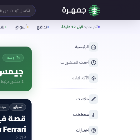
هل تبحث عن 
تدافع
أسواق
نا
آخر تحديث
قبل 12 دقيقة
الرئيسية
🏷️ وسم
أحدث المنشورات
جيمس 
الأكثر قراءة
1
منشور مرتبط ب
خلاصات
سينم
أسواق
قصة فيل
مخططات
v Ferrari
اختبارات
2019