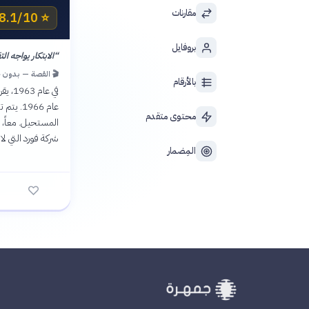
مقارنات
8.1/10 IMDb
⭐
بروفايل
“
الابتكار يواجه التقليد | es Tradition
🎬 القصة — بدون 
بالأرقام
في عا
عام 966
محتوى متقدم
المستحيل. معاً، 
شركة فورد التي لا 
المِضمار