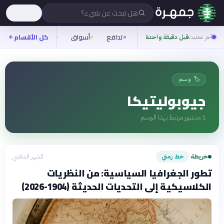
هل تبحث عن شيء؟
تدافع
أسواق
ناس
روح
كل الأقسام
آخر تحديث
قبل دقيقة واحدة
🏷️ وسم
جيوبوليتيكا
1
منشور مرتبط بهذا الوسم
خريطة
خط زمني
الشهر الماضي
›
تطور الجغرافيا السياسية: من النظريات
الكلاسيكية إلى التحديات الحديثة (1904-2026)