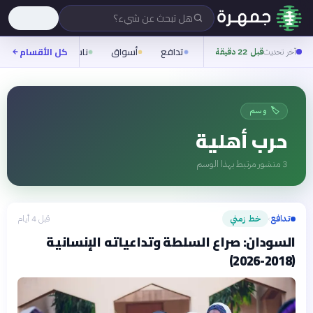
هل تبحث عن شيء؟
تدافع
أسواق
ناس
روح
كل الأقسام
شيف
آخر تحديث
قبل 22 دقيقة
🏷️ وسم
حرب أهلية
3
منشور مرتبط بهذا الوسم
تدافع
خط زمني
قبل 4 أيام
›
السودان: صراع السلطة وتداعياته الإنسانية
(2018-2026)