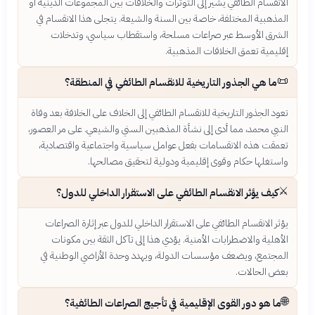
الانقسام الطائفي يشير إلى التوترات والخلافات بين المجموعات الدينية أو
المذهبية المختلفة، خاصة بين السنة والشيعة. يتجلى هذا الانقسام في
الشرق الأوسط عبر صراعات مسلحة، واستقطاب سياسي، وتدخلات
إقليمية تعمق الخلافات المذهبية.
📜
ما هي الجذور التاريخية للانقسام الطائفي في المنطقة؟
تعود الجذور التاريخية للانقسام الطائفي إلى الخلاف على الخلافة بعد وفاة
النبي محمد، مما أدى إلى نشأة المذهبين السني والشيعي. على مر العصور،
تعمقت هذه الانقسامات بفعل عوامل سياسية واجتماعية واقتصادية،
واستغلها حكام وقوى إقليمية ودولية لتحقيق مصالحها.
⚔️
كيف يؤثر الانقسام الطائفي على الاستقرار الداخلي للدول؟
يؤثر الانقسام الطائفي على الاستقرار الداخلي للدول عبر إثارة الصراعات
الأهلية والاضطرابات الأمنية. يؤدي هذا إلى تآكل الثقة بين مكونات
المجتمع، ويضعف مؤسسات الدولة، ويهدد وحدة الأراضي الوطنية في
بعض الحالات.
🌐
ما هو دور القوى الإقليمية في تأجيج الصراعات الطائفية؟