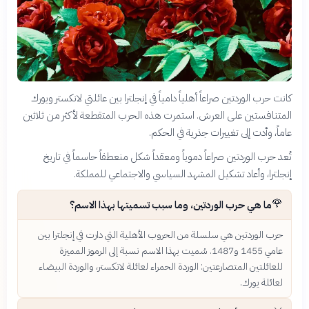
كانت حرب الوردتين صراعاً أهلياً دامياً في إنجلترا بين عائلتي لانكستر ويورك
المتنافستين على العرش. استمرت هذه الحرب المتقطعة لأكثر من ثلاثين
عاماً، وأدت إلى تغييرات جذرية في الحكم.
تُعد حرب الوردتين صراعاً دموياً ومعقداً شكل منعطفاً حاسماً في تاريخ
إنجلترا، وأعاد تشكيل المشهد السياسي والاجتماعي للمملكة.
🌹
ما هي حرب الوردتين، وما سبب تسميتها بهذا الاسم؟
حرب الوردتين هي سلسلة من الحروب الأهلية التي دارت في إنجلترا بين
عامي 1455 و1487. سُميت بهذا الاسم نسبة إلى الرموز المميزة
للعائلتين المتصارعتين: الوردة الحمراء لعائلة لانكستر، والوردة البيضاء
لعائلة يورك.