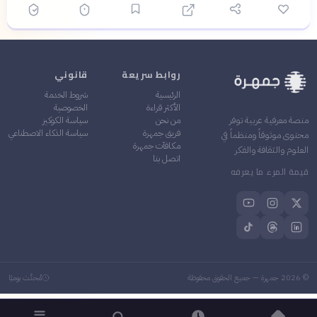
روابط سريعة
قانوني
الرئيسية
شروط الخدمة
الأكثر قراءة
الخصوصية
من نحن
سياسة الكوكيز
منصة معرفية عربية توفر
فريق جمهرة
سياسة الذكاء الاصطناعي
محتوى موثوقاً ومنظماً في
مكافآت جمهرة
العلوم والثقافة والفكر
اتصل بنا
قيمة المرء ما يعرفه
©
2026
جمهرة — جميع الحقوق محفوظة
مُحدَّث يوميًا