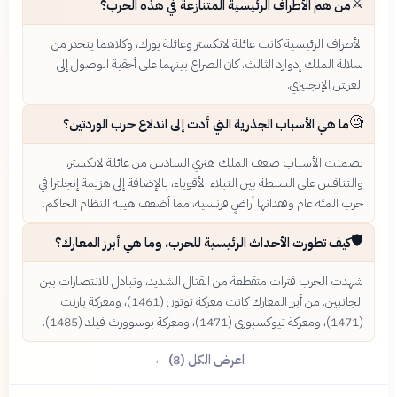
⚔️
من هم الأطراف الرئيسية المتنازعة في هذه الحرب؟
الأطراف الرئيسية كانت عائلة لانكستر وعائلة يورك، وكلاهما ينحدر من
سلالة الملك إدوارد الثالث. كان الصراع بينهما على أحقية الوصول إلى
العرش الإنجليزي.
🧐
ما هي الأسباب الجذرية التي أدت إلى اندلاع حرب الوردتين؟
تضمنت الأسباب ضعف الملك هنري السادس من عائلة لانكستر،
والتنافس على السلطة بين النبلاء الأقوياء، بالإضافة إلى هزيمة إنجلترا في
حرب المئة عام وفقدانها أراضٍ فرنسية، مما أضعف هيبة النظام الحاكم.
🛡️
كيف تطورت الأحداث الرئيسية للحرب، وما هي أبرز المعارك؟
شهدت الحرب فترات متقطعة من القتال الشديد، وتبادل للانتصارات بين
الجانبين. من أبرز المعارك كانت معركة توتون (1461)، ومعركة بارنت
(1471)، ومعركة تيوكسبوري (1471)، ومعركة بوسوورث فيلد (1485).
اعرض الكل (8) ←