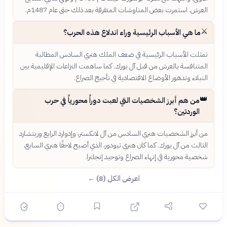
العرش. استمرت بعض المناوشات المتفرقة بعد ذلك حتى عام 1487م.
⚔️
ما هي الأسباب الرئيسية وراء اندلاع هذه الحرب؟
تمثلت الأسباب الرئيسية في ضعف الملك هنري السادس المطالبة
المتنافسة بالعرش من قبل آل يورك. كما ساهمت النزاعات الإقليمية بين
النبلاء وتدهور الأوضاع الاقتصادية في تأجيج الصراع.
👑
من هم أبرز الشخصيات التي لعبت دوراً محورياً في حرب
الوردتين؟
من أبرز الشخصيات هنري السادس من آل لانكستر، وإدوارد الرابع وريتشارد
الثالث من آل يورك. كما كان هنري تيودور، الذي أصبح لاحقًا هنري السابع،
شخصية محورية في إنهاء الصراع وتوحيد إنجلترا.
اعرض الكل (8) ←