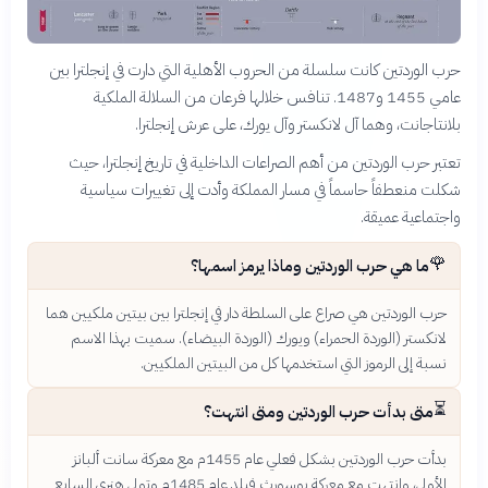
حرب الوردتين كانت سلسلة من الحروب الأهلية التي دارت في إنجلترا بين
عامي 1455 و1487. تنافس خلالها فرعان من السلالة الملكية
بلانتاجانت، وهما آل لانكستر وآل يورك، على عرش إنجلترا.
تعتبر حرب الوردتين من أهم الصراعات الداخلية في تاريخ إنجلترا، حيث
شكلت منعطفاً حاسماً في مسار المملكة وأدت إلى تغييرات سياسية
واجتماعية عميقة.
🌹
ما هي حرب الوردتين وماذا يرمز اسمها؟
حرب الوردتين هي صراع على السلطة دار في إنجلترا بين بيتين ملكيين هما
لانكستر (الوردة الحمراء) ويورك (الوردة البيضاء). سميت بهذا الاسم
نسبة إلى الرموز التي استخدمها كل من البيتين الملكيين.
⏳
متى بدأت حرب الوردتين ومتى انتهت؟
بدأت حرب الوردتين بشكل فعلي عام 1455م مع معركة سانت ألبانز
الأولى، وانتهت مع معركة بوسورث فيلد عام 1485م وتولي هنري السابع