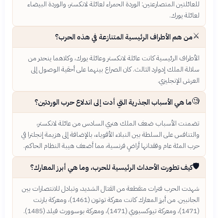
للعائلتين المتصارعتين: الوردة الحمراء لعائلة لانكستر، والوردة البيضاء
لعائلة يورك.
⚔️
من هم الأطراف الرئيسية المتنازعة في هذه الحرب؟
الأطراف الرئيسية كانت عائلة لانكستر وعائلة يورك، وكلاهما ينحدر من
سلالة الملك إدوارد الثالث. كان الصراع بينهما على أحقية الوصول إلى
العرش الإنجليزي.
🧐
ما هي الأسباب الجذرية التي أدت إلى اندلاع حرب الوردتين؟
تضمنت الأسباب ضعف الملك هنري السادس من عائلة لانكستر،
والتنافس على السلطة بين النبلاء الأقوياء، بالإضافة إلى هزيمة إنجلترا في
حرب المئة عام وفقدانها أراضٍ فرنسية، مما أضعف هيبة النظام الحاكم.
🛡️
كيف تطورت الأحداث الرئيسية للحرب، وما هي أبرز المعارك؟
شهدت الحرب فترات متقطعة من القتال الشديد، وتبادل للانتصارات بين
الجانبين. من أبرز المعارك كانت معركة توتون (1461)، ومعركة بارنت
(1471)، ومعركة تيوكسبوري (1471)، ومعركة بوسوورث فيلد (1485).