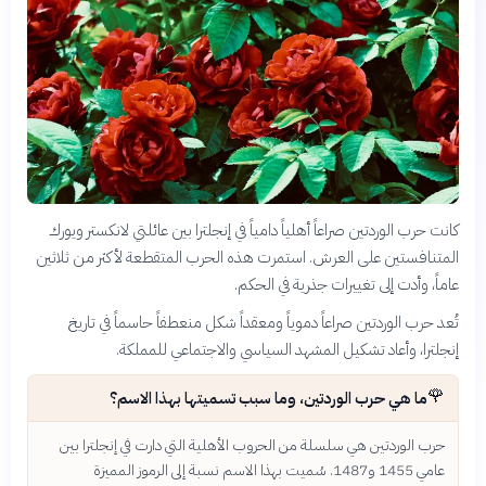
كانت حرب الوردتين صراعاً أهلياً دامياً في إنجلترا بين عائلتي لانكستر ويورك
المتنافستين على العرش. استمرت هذه الحرب المتقطعة لأكثر من ثلاثين
عاماً، وأدت إلى تغييرات جذرية في الحكم.
تُعد حرب الوردتين صراعاً دموياً ومعقداً شكل منعطفاً حاسماً في تاريخ
إنجلترا، وأعاد تشكيل المشهد السياسي والاجتماعي للمملكة.
🌹
ما هي حرب الوردتين، وما سبب تسميتها بهذا الاسم؟
حرب الوردتين هي سلسلة من الحروب الأهلية التي دارت في إنجلترا بين
عامي 1455 و1487. سُميت بهذا الاسم نسبة إلى الرموز المميزة