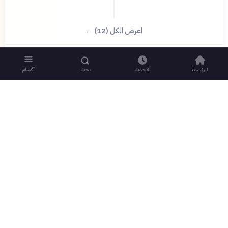
اعرض الكل (12) ←
الرئيسية
الأحدث
بحث
أقسام
روابط سريعة
قانوني
الرئيسية
شروط الخدمة
الأكثر قراءة
الخصوصية
من نحن
سياسة الكوكيز
منصة معرفية عربية توفر
فريق جمهرة
سياسة الذكاء الاصطناعي
محتوى موثوقاً ومنظماً في
مكافآت جمهرة
العلوم والثقافة والفكر
اتصل بنا
قيمة المرء ما يعرفه