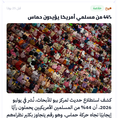
روح
خلاصة
قبل 25 يومًا
›
44% من مسلمي أمريكا يؤيدون حماس
كشف استطلاع حديث لمركز بيو للأبحاث، نُشر في يوليو
2026، أن 44% من المسلمين الأمريكيين يحملون رأيًا
إيجابيًا تجاه حركة حماس، وهو رقم يتجاوز بكثير نظراءهم