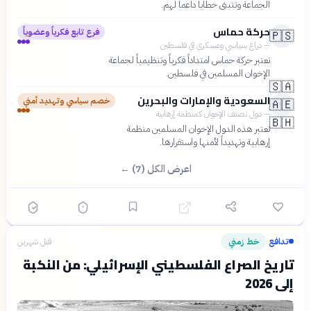
الجماعة وتتبنى خطاباً داعماً لهم.
حركة حماس
فرع تابع فكرياً وعضوياً
🇵🇸
—
ذراع سياسي وعسكري في فلسطين
تعتبر حركة حماس امتداداً فكرياً وتنظيمياً لجماعة
الإخوان المسلمين في فلسطين.
🇸🇦
السعودية والإمارات والبحرين
خصم سياسي وتهديد أمني
🇦🇪
—
دول تصنف الإخوان كمنظمة إرهابية
🇧🇭
تعتبر هذه الدول الإخوان المسلمين منظمة
إرهابية وتهديداً لأمنها واستقرارها.
اعرض الكل (7) ←
تدافع
خط زمني
قبل شهرين
›
تاريخ الصراع الفلسطيني الإسرائيلي: من النكبة
إلى 2026