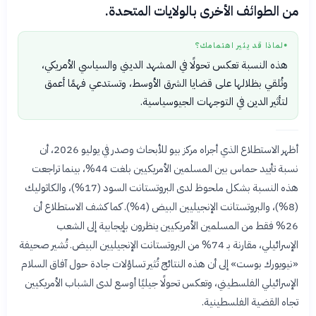
من الطوائف الأخرى بالولايات المتحدة.
لماذا قد يثير اهتمامك؟
●
هذه النسبة تعكس تحولًا في المشهد الديني والسياسي الأمريكي،
وتُلقي بظلالها على قضايا الشرق الأوسط، وتستدعي فهمًا أعمق
لتأثير الدين في التوجهات الجيوسياسية.
أظهر الاستطلاع الذي أجراه مركز بيو للأبحاث وصدر في يوليو 2026، أن
نسبة تأييد حماس بين المسلمين الأمريكيين بلغت 44%، بينما تراجعت
هذه النسبة بشكل ملحوظ لدى البروتستانت السود (17%)، والكاثوليك
(8%)، والبروتستانت الإنجيليين البيض (4%). كما كشف الاستطلاع أن
26% فقط من المسلمين الأمريكيين ينظرون بإيجابية إلى الشعب
الإسرائيلي، مقارنة بـ 74% من البروتستانت الإنجيليين البيض. تُشير صحيفة
«نيويورك بوست» إلى أن هذه النتائج تُثير تساؤلات جادة حول آفاق السلام
الإسرائيلي الفلسطيني، وتعكس تحولًا جيليًا أوسع لدى الشباب الأمريكيين
تجاه القضية الفلسطينية.