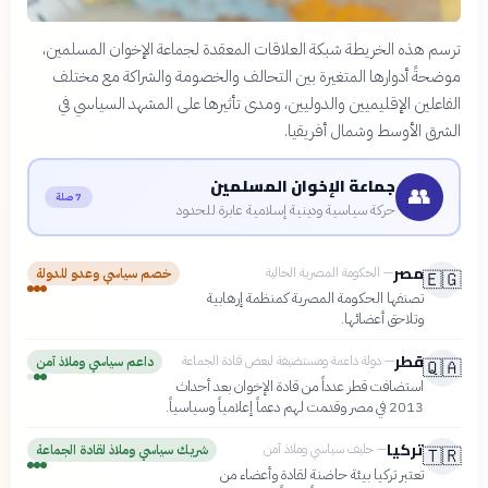
ترسم هذه الخريطة شبكة العلاقات المعقدة لجماعة الإخوان المسلمين،
موضحةً أدوارها المتغيرة بين التحالف والخصومة والشراكة مع مختلف
الفاعلين الإقليميين والدوليين، ومدى تأثيرها على المشهد السياسي في
الشرق الأوسط وشمال أفريقيا.
جماعة الإخوان المسلمين
👥
7 صلة
حركة سياسية ودينية إسلامية عابرة للحدود
مصر
—
الحكومة المصرية الحالية
خصم سياسي وعدو للدولة
🇪🇬
تصنفها الحكومة المصرية كمنظمة إرهابية
وتلاحق أعضائها.
قطر
—
دولة داعمة ومستضيفة لبعض قادة الجماعة
داعم سياسي وملاذ آمن
🇶🇦
استضافت قطر عدداً من قادة الإخوان بعد أحداث
2013 في مصر وقدمت لهم دعماً إعلامياً وسياسياً.
تركيا
—
حليف سياسي وملاذ آمن
شريك سياسي وملاذ لقادة الجماعة
🇹🇷
تعتبر تركيا بيئة حاضنة لقادة وأعضاء من