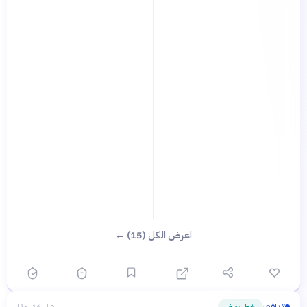
اعرض الكل (15) ←
تدافع
خط زمني
قبل 16 يومًا
›