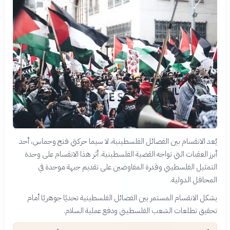
يُعد الانقسام بين الفصائل الفلسطينية، لا سيما حركتي فتح وحماس، أحد
أبرز العقبات التي تواجه القضية الفلسطينية. أثر هذا الانقسام على وحدة
التمثيل الفلسطيني وقدرة المفاوضين على تقديم جبهة موحدة في
المحافل الدولية.
يشكل الانقسام المستمر بين الفصائل الفلسطينية تحديًا جوهريًا أمام
تحقيق تطلعات الشعب الفلسطيني ودفع عملية السلام.