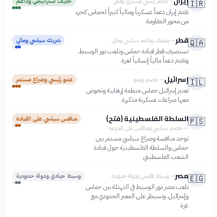
إيران
—
داعم رئيسي عسكري ومالي
حليف استراتيجي وداعم
🇮🇷
تقدم إيران دعماً عسكرياً ومالياً كبيراً لحماس كجزء
من محور المقاومة.
قطر
—
مضيف وداعم سياسي ومالي
شريك سياسي ومالي
🇶🇦
تستضيف قطر قيادة حماس وتلعب دور الوسيط،
وتقدم دعماً مالياً إنسانياً لغزة.
إسرائيل
—
خصم وعدو
عدو رئيسي وصراع مستمر
🇮🇱
تعتبر إسرائيل حماس منظمة إرهابية وتخوض
معها صراعات عسكرية متكررة.
السلطة الفلسطينية (فتح)
منافس سياسي على القيادة
🇵🇸
—
خصم سياسي ومنافس على الشرعية
توجد منافسة وصراع سياسي مستمر بين
حماس والسلطة الفلسطينية حول قيادة
الشعب الفلسطيني.
مصر
—
وسيط إقليمي ودولة حدودية
وسيط حيادي ودولة حدودية
🇪🇬
تلعب مصر دور الوسيط في التهدئة بين حماس
وإسرائيل، وتسيطر على المعبر الحدودي مع
غزة.