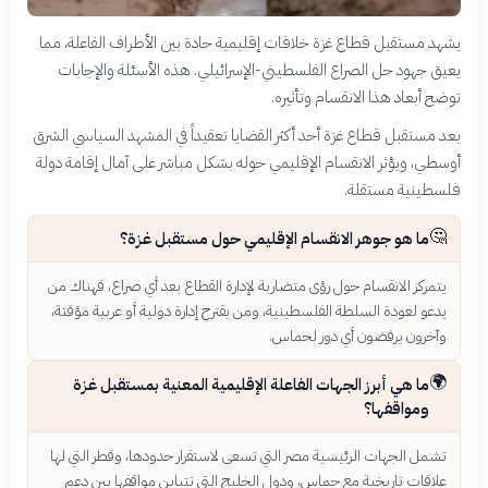
يشهد مستقبل قطاع غزة خلافات إقليمية حادة بين الأطراف الفاعلة، مما
يعيق جهود حل الصراع الفلسطيني-الإسرائيلي. هذه الأسئلة والإجابات
توضح أبعاد هذا الانقسام وتأثيره.
يعد مستقبل قطاع غزة أحد أكثر القضايا تعقيداً في المشهد السياسي الشرق
أوسطي، ويؤثر الانقسام الإقليمي حوله بشكل مباشر على آمال إقامة دولة
فلسطينية مستقلة.
🤔
ما هو جوهر الانقسام الإقليمي حول مستقبل غزة؟
يتمركز الانقسام حول رؤى متضاربة لإدارة القطاع بعد أي صراع، فهناك من
يدعو لعودة السلطة الفلسطينية، ومن يقترح إدارة دولية أو عربية مؤقتة،
وآخرون يرفضون أي دور لحماس.
🌍
ما هي أبرز الجهات الفاعلة الإقليمية المعنية بمستقبل غزة
ومواقفها؟
تشمل الجهات الرئيسية مصر التي تسعى لاستقرار حدودها، وقطر التي لها
علاقات تاريخية مع حماس، ودول الخليج التي تتباين مواقفها بين دعم