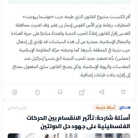
أقر الكنيست مشروع القانون الذي طرحه حزب «عوتسما يهوديت»
المتطرف، بزعامة وزير الأمن القومي إيتمار بن غفير. وقد اعتبرت محافظة
القدس إقرار القانون إعلانًا للحرب الدينية واعتداءً مباشرًا على حرية العبادة
والشعائر الإسلامية، محذرة من أن هذه السياسات قد تؤدي إلى إشعال
حرب دينية في المنطقة بأسرها. كما وصفته حركة المقاومة الإسلامية
(حماس) بأنه تصعيد جديد للحرب الدينية التي تشنها إسرائيل ضد
المقدسات والهوية الإسلامية. ولكي يصبح القانون ساري المفعول، يحتاج
إلى إقراره بثلاث قراءات إضافية.
تدافع
أسئلة شارحة
الشهر الماضي
›
أسئلة شارحة: تأثير الانقسام بين الحركات
الفلسطينية على جهود حل الدولتين