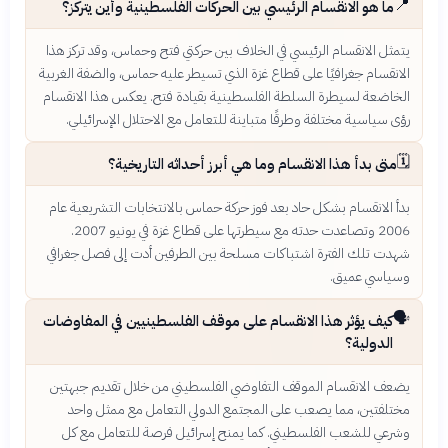
📍
ما هو الانقسام الرئيسي بين الحركات الفلسطينية وأين يتركز؟
يتمثل الانقسام الرئيسي في الخلاف بين حركتي فتح وحماس، وقد تركز هذا
الانقسام جغرافيًا على قطاع غزة الذي تسيطر عليه حماس، والضفة الغربية
الخاضعة لسيطرة السلطة الفلسطينية بقيادة فتح. يعكس هذا الانقسام
رؤى سياسية مختلفة وطرقًا متباينة للتعامل مع الاحتلال الإسرائيلي.
🗓️
متى بدأ هذا الانقسام وما هي أبرز أحداثه التاريخية؟
بدأ الانقسام بشكل حاد بعد فوز حركة حماس بالانتخابات التشريعية عام
2006 وتصاعدت حدته مع سيطرتها على قطاع غزة في يونيو 2007.
شهدت تلك الفترة اشتباكات مسلحة بين الطرفين أدت إلى فصل جغرافي
وسياسي عميق.
🗣️
كيف يؤثر هذا الانقسام على موقف الفلسطينيين في المفاوضات
الدولية؟
يضعف الانقسام الموقف التفاوضي الفلسطيني من خلال تقديم جبهتين
مختلفتين، مما يصعب على المجتمع الدولي التعامل مع ممثل واحد
وشرعي للشعب الفلسطيني. كما يمنح إسرائيل فرصة للتعامل مع كل