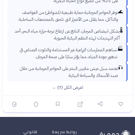
على 25% من جميع أنواع الحياة البحرية.
🌊
توفر الحواجز المرجانية حماية طبيعية للشواطئ من العواصف
والتآكل، مما يقلل من الأضرار التي تلحق بالمجتمعات الساحلية.
🌡️
يشكل ابيضاض المرجان، الناتج عن ارتفاع درجة حرارة مياه البحر، أحد
أكبر التهديدات لهذه النظم البيئية الحيوية.
🏭
تساهم الممارسات الزراعية غير المستدامة والتلوث الصناعي في
تدهور جودة المياه، مما يؤثر سلبًا على صحة المرجان.
🎣
تعتمد سبل عيش ملايين البشر على الحواجز المرجانية من خلال
صيد الأسماك والسياحة البيئية.
اعرض الكل (7) ←
روابط سريعة
قانوني