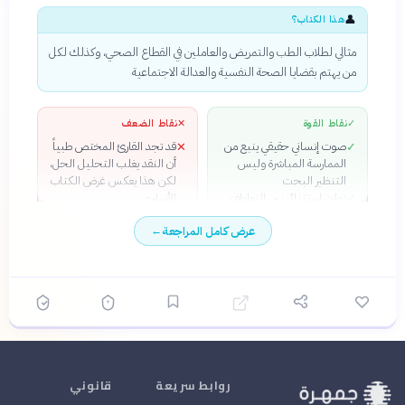
👤
هذا الكتاب؟
مثالي لطلاب الطب والتمريض والعاملين في القطاع الصحي، وكذلك لكل
من يهتم بقضايا الصحة النفسية والعدالة الاجتماعية
✓
نقاط القوة
✕
نقاط الضعف
صوت إنساني حقيقي ينبع من
قد تجد القارئ المختص طبياً
✕
✓
الممارسة المباشرة وليس
أن النقد يغلب التحليل الحل،
التنظير البحت
لكن هذا يعكس غرض الكتاب
توازن استثنائي بين التعاطف
الأساسي
✓
مع العاملين والنقد الجريء
عرض كامل المراجعة
←
للنظام، دون تسطيح الصورة
شخصيات حية ومفصلة تُذكّرنا
✓
بأن خلف كل حالة طبية
إنسان معقد له كرامة وحكايته
دعوة أخلاقية قوية للتغيير
✓
دون أن تنزلق إلى الوعظ أو
اليأس السلبي
روابط سريعة
قانوني