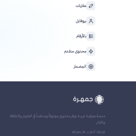
مقارنات
بروفايل
بالأرقام
محتوى متقدم
المِضمار
منصة معرفية عربية توفر محتوى موثوقاً ومنظماً في العلوم والثقافة
والفكر
قيمة المرء ما يعرفه