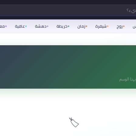
شيء؟
س
روح
شيفرة
زمان
خريطة
دهشة
عافية
مع
هذا الوسم
🏷️