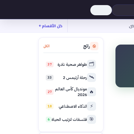
نى
كل الأقسام
رائج
الكل
🗂️
ظواهر صحية نادرة
37
🛰️
رحلة أرتيمس 2
33
مونديال كأس العالم
🔥
27
2026
⚡
الذكاء الاصطناعي
18
🎯
فلسفات لترتيب الحياة
6