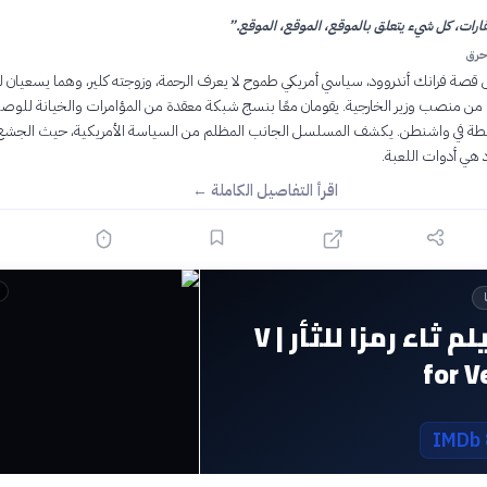
ارات، كل شيء يتعلق بالموقع، الموقع، الموقع.
”
حرق
صة فرانك أندروود، سياسي أمريكي طموح لا يعرف الرحمة، وزوجته كلير، وهما يسعيان لل
 من منصب وزير الخارجية. يقومان معًا بنسج شبكة معقدة من المؤامرات والخيانة للوصو
لطة في واشنطن. يكشف المسلسل الجانب المظلم من السياسة الأمريكية، حيث الجشع
هي أدوات اللعبة.
اقرأ التفاصيل الكاملة ←
قصة فيلم ثاء رمزا للثأر | V
for 