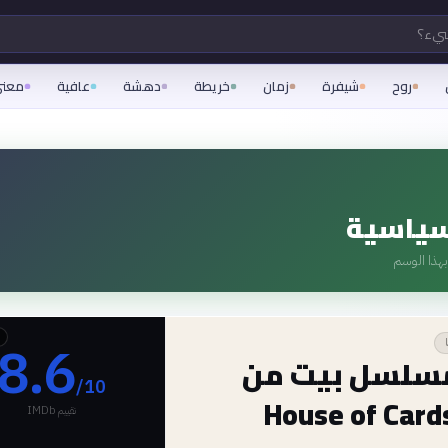
شيء؟
روح
شيفرة
زمان
خريطة
دهشة
عافية
معن
سياسية
هذا الوسم
8.6
سلسل بيت من
/10
تقييم IMDb