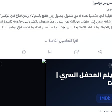
امس من نوفمبر
”
حرق
في بريطانيا المستقبلية التي حكمتها نظام فاشي شمولي، يحاول رجل مقنع باسم V (يرت
أة شابة اسمها إيفي ينقذها من الشرطة السرية. معاً يسعيان للقضاء على حكومة فاسدة ت
ل الخوف والدعاية والقمع. رحلة من الإرهاب السياسي والفداء والتضحية في مواجهة مباش
اقرأ التفاصيل الكاملة ←
م المحفل السري |
C
حد نظيف.
”