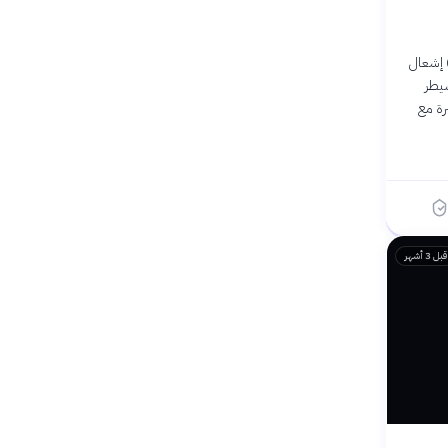
دي قناع غاي فوكس) إشعال
سيطر
رة مع
قبل 3 أشهر