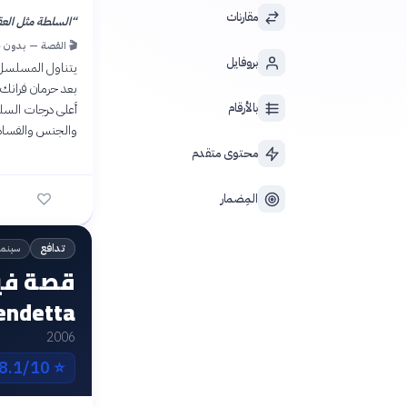
مقارنات
“
السلطة مثل العق
🎬 القصة — بدون 
بروفايل
يتناول المسلسل ق
بعد حرمان فرانك
بالأرقام
أعلى درجات الس
والجنس والفساد 
محتوى متقدم
المِضمار
سينما
تدافع
Vendetta
2006
8.1/10 IMDb
⭐