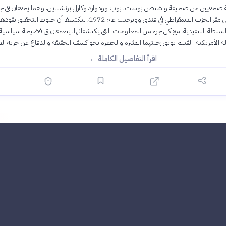
ة صحفيين من صحيفة واشنطن بوست، بوب وودوارد وكارل برنشتاين، وهما يحققان في ج
سطو بسيطة على مقر الحزب الديمقراطي في فندق ووترجيت عام 1972، ليكتشفا أن خيوط التحقيق
سلطة التنفيذية. مع كل جزء من المعلومات التي يكتشفانها، يتعمقان في فضيحة سياسية 
لأمريكية. الفيلم يوثق رحلتهما المثيرة والخطرة نحو كشف الحقيقة والدفاع عن حرية ال
اقرأ التفاصيل الكاملة ←