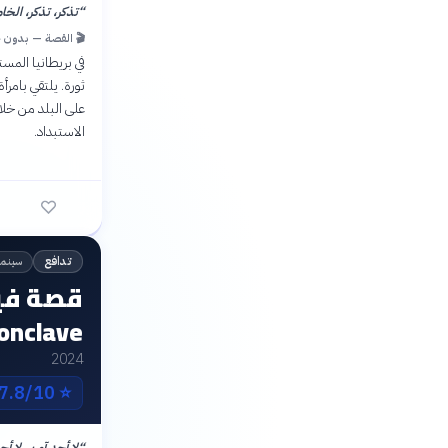
“
تذكر، تذكر، الخ
🎬 القصة — بدون 
ثورة. يلتقي بامر
على البلد من خلا
الاستبداد.
سينما
تدافع
قصة فيل
onclave
2024
7.8/10 IMDb
⭐
“
لا أحد آمن. لا أ