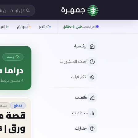
هل تبحث عن 
تدافع
أسواق
ناس
آخر تحديث
قبل 6 دقائق
الرئيسية
🏷️ وسم
أحدث المنشورات
دراما 
الأكثر قراءة
4
منشور مرتبط ب
خلاصات
سينما
تدافع
قصة م
مخططات
ورق | House of Cards
اختبارات