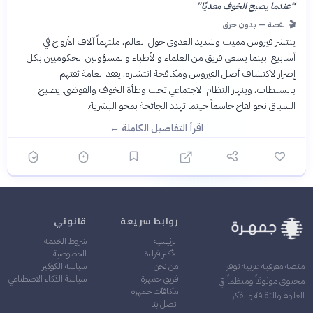
“
عندما يصبح الخوف معديًا
”
🎬 القصة — بدون حرق
ينتشر فيروس مميت وشديد العدوى حول العالم، ملتهماً آلاف الأرواح في
أسابيع. بينما يسعى فريق من العلماء والأطباء والمسؤولين الحكوميين بكل
إصرار لاكتشاف أصل الفيروس ومكافحة انتشاره، يفقد العامة ثقتهم
بالسلطات، وينهار النظام الاجتماعي تحت وطأة الخوف والفوضى. يصبح
السباق نحو لقاح حاسماً حينما تهدد الجائحة بمحو البشرية.
اقرأ التفاصيل الكاملة ←
روابط سريعة
قانوني
الرئيسية
شروط الخدمة
الأكثر قراءة
الخصوصية
من نحن
سياسة الكوكيز
منصة معرفية عربية توفر
فريق جمهرة
سياسة الذكاء الاصطناعي
محتوى موثوقاً ومنظماً في
مكافآت جمهرة
العلوم والثقافة والفكر
اتصل بنا