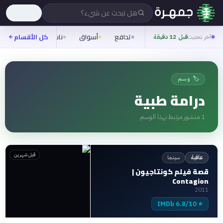
هل تبحث عن شيء؟
تدافع
أسواق
ناس
روح
كل الأقسام
شيف
آخر تحديث
قبل 12 دقيقة
🏷️ وسم
درامة طبية
1
منشور مرتبط بهذا الوسم
قبل شهرين
سينما
عافية
قصة فيلم كونتاجيون |
Contagion
2011
6.8/10 IMDb
⭐