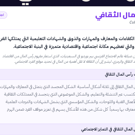
مال الثقافي
اجت
Cul
كفاءات والمعارف والمهارات والذوق والشهادات التعليمية التي يمتلكها الفرد
والتي تعطيهم مكانة اجتماعية واقتصادية متميزة في البنية الاجتماعية.
ياغة عالم الاجتماع الفرنسي بيير بورديو في السبعينيات، الذي استعار مفهوم رأس المال من الاقتصاد
د الثقافي والرمزي، ليشير إلى أن الثقافة لا تقل أهمية عن المال في تحديد موقع الفرد الاجتماعي.
رأس المال الثقافي
لمال الثقافي إلى ثلاثة أشكال أساسية: الشكل المجسد الذي يتمثل في المعارف والمهارات
كتسب عبر التنشئة والتعليم، والشكل الموضوعي الذي يتجسد في الممتلكات الثقافية
أعمال الفنية واللوحات، والشكل المؤسسي الذي يشمل الشهادات والدرجات العلمية
لمعترف بها رسمياً. كل شكل من هذه الأشكال يسهم في تعزيز موقف الفرد ضمن الهرم
المال الثقافي في التمايز الاجتماعي