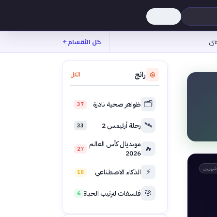
نى
كل الأقسام
رائج
الكل
🗂️
ظواهر صحية نادرة
37
🛰️
رحلة أرتيمس 2
33
مونديال كأس العالم
🔥
27
2026
شهرين
⚡
الذكاء الاصطناعي
18
🎯
فلسفات لترتيب الحياة
6