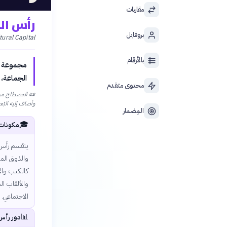
مقارنات
رأس ال
بروفايل
tural Capital
بالأرقام
مجموعة ال
الجماعة، 
محتوى متقدم
📜
المصطلح من ص
وأضاف إليه البُع
المِضمار
🎓
مكونات 
ينقسم رأس ا
والذوق الم
كالكتب وال
والألقاب ا
الاجتماعي.
📊
دور رأس 