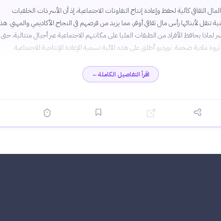
مال الثقافي كآلية لحفظ وإعادة إنتاج التفاوتات الاجتماعية، إذ أن الأسر ذات الخلفيات
نية تنقل لأبنائها رأس مال ثقافي أوفر، مما يزيد من فرصهم في النجاح الأكاديمي والمهني. هذا
ر لماذا يحافظ الأفراد من الطبقات العليا على مكانتهم الاجتماعية عبر أجيال متتالية، حتى 
ثروة مادية ضخمة. بورديو أطلق على هذه الآلية تسمية الإعادة الإنتاجية الاجتماعية.
اقرأ التفاصيل الكاملة
←