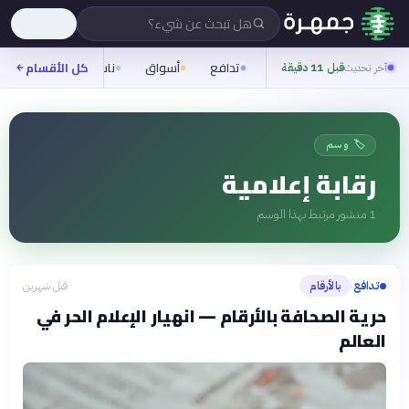
هل تبحث عن شيء؟
تدافع
أسواق
ناس
روح
كل الأقسام
شيف
آخر تحديث
قبل 11 دقيقة
🏷️ وسم
رقابة إعلامية
1
منشور مرتبط بهذا الوسم
تدافع
بالأرقام
قبل شهرين
›
حرية الصحافة بالأرقام — انهيار الإعلام الحر في
العالم