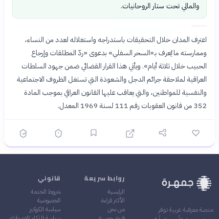
والمالي تحت ستار الروحانيات.
اعترف المدان خلال التحقيقات باستدراجه واستغلاله لعدد من النساء،
وممارسته ما يُعرف بـ«السحر السفلي» بدعوى «ردّ المطلقات وإرجاع
الحبيب خلال ثلاثة أيام». ويأتي هذا القرار القضائي ضمن جهود السلطات
العراقية لملاحقة جرائم الدجل والشعوذة التي تستغل الظروف الاجتماعية
والنفسية للمواطنين، والتي يعاقب عليها القانون العراقي بموجب المادة
352 من قانون العقوبات رقم 111 لسنة 1969 المعدل.
روابط سريعة
قانوني
الرئيسية
شروط الخدمة
الأكثر قراءة
الخصوصية
من نحن
سياسة الكوكيز
منصة معرفية عربية توفر
فريق جمهرة
سياسة الذكاء الاصطناعي