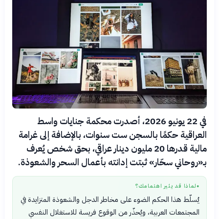
في 22 يونيو 2026، أصدرت محكمة جنايات واسط
العراقية حكمًا بالسجن ست سنوات، بالإضافة إلى غرامة
مالية قدرها 20 مليون دينار عراقي، بحق شخص يُعرف
بـ«روحاني سحّار» ثبتت إدانته بأعمال السحر والشعوذة.
لماذا قد يثير اهتمامك؟
●
يُسلّط هذا الحكم الضوء على مخاطر الدجل والشعوذة المتزايدة في
المجتمعات العربية، ويُحذّر من الوقوع فريسة للاستغلال النفسي