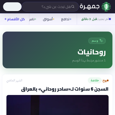
هل تبحث عن شيء؟
تدافع
أسواق
ناس
روح
كل الأقسام
شيفر
آخر تحديث
قبل 3 دقائق
🏷️ وسم
روحانيات
1
منشور مرتبط بهذا الوسم
روح
خلاصة
الشهر الماضي
›
السجن 6 سنوات لـ«ساحر روحاني» بالعراق