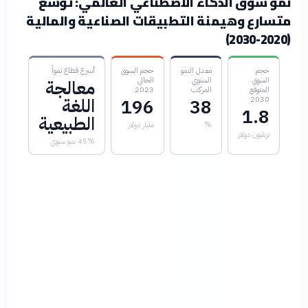
نمو سوق الذكاء الاصطناعي العالمي: توسع
متسارع وهيمنة التطبيقات الصناعية والمالية
(2020-2030)
حجم
معدل النمو
حجم السوق
أسرع قطاع نمواً
السوق
السنوي
الحالي
معالجة
المتوقع
المركب
2023
اللغة
2030
196
38
1.8
الطبيعية
%
مليار دولار
تريليون دولار
45% نمو سنوي