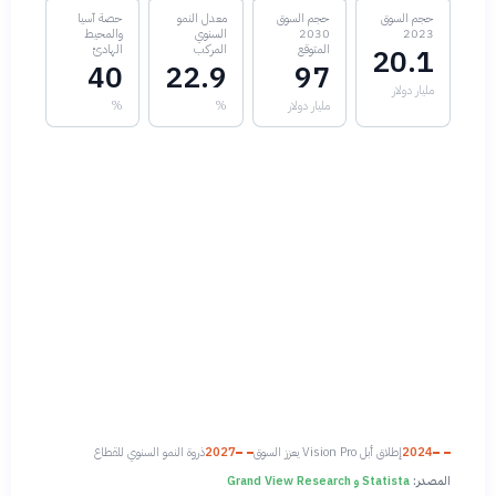
حجم السوق
حجم السوق
معدل النمو
حصة آسيا
2023
2030
السنوي
والمحيط
المتوقع
المركب
الهادئ
20.1
40
22.9
97
مليار دولار
مليار دولار
%
%
2024
إطلاق أبل Vision Pro يعزز السوق
2027
ذروة النمو السنوي للقطاع
المصدر:
Statista و Grand View Research