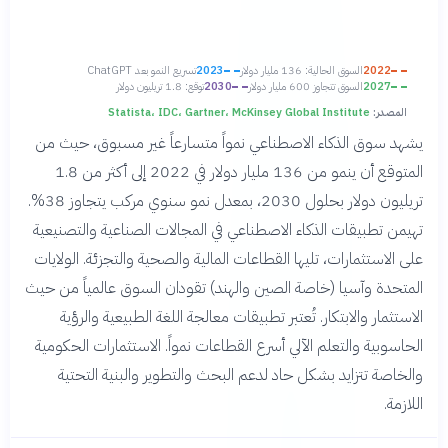
2022
السوق الحالية: 136 مليار دولار
2023
تسريع النمو بعد ChatGPT
2027
السوق تتجاوز 600 مليار دولار
2030
توقع: 1.8 تريليون دولار
المصدر:
Statista، IDC، Gartner، McKinsey Global Institute
يشهد سوق الذكاء الاصطناعي نمواً متسارعاً غير مسبوق، حيث من
المتوقع أن ينمو من 136 مليار دولار في 2022 إلى أكثر من 1.8
تريليون دولار بحلول 2030، بمعدل نمو سنوي مركب يتجاوز 38%.
تهيمن تطبيقات الذكاء الاصطناعي في المجالات الصناعية والتصنيعية
على الاستثمارات، تليها القطاعات المالية والصحية والتجزئة. الولايات
المتحدة وآسيا (خاصة الصين والهند) تقودان السوق عالمياً من حيث
الاستثمار والابتكار. تُعتبر تطبيقات معالجة اللغة الطبيعية والرؤية
الحاسوبية والتعلم الآلي أسرع القطاعات نمواً. الاستثمارات الحكومية
والخاصة تتزايد بشكل حاد لدعم البحث والتطوير والبنية التحتية
اللازمة.