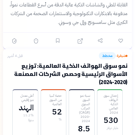
القابلة للطي والشاشات الذكية عالية الدقة من أسرع القطاعات نمواً،
مدفوعة بالابتكارات التكنولوجية والاستثمارات الضخمة من الشركات
الكبرى مثل سامسونج وإل جي وسوني.
شيفرة
مخطط
قبل 4 أشهر
›
نمو سوق الهواتف الذكية العالمية: توزيع
الأسواق الرئيسية وحصص الشركات المصنعة
(2020-2024)
إجمالي سوق
نسبة نمو
حصة آسيا
أعلى معدل
الهواتف
السوق
من السوق
نمو إقليمي
الذكية
السنوي
العالمية
الهند
العالمي
المركب
52
(CAGR)
2024
15.2%
2020-
530
%
سنويًا
2024
8.5
مليار دولار