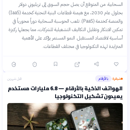
السحابية. من المتوقع أن يصل حجم السوق إلى تريليوني دولار
بحلول عام 2030، مع هيمنة قطاعات البنية التحتية كخدمة (IaaS)
والمنصة كخدمة (PaaS). تلعب الحوسبة السحابية دوراً محورياً في
تمكين الابتكار وتقليل التكاليف التشغيلية للشركات، مما يجعلها ركيزة
أساسية لاقتصاد المستقبل. النمو المستمر يؤكد على الأهمية
المتزايدة لهذه التكنولوجيا في مختلف القطاعات.
شيفرة
بالأرقام
قبل شهرين
›
الهواتف الذكية بالأرقام — 6.8 مليارات مستخدم
يعيدون تشكيل التكنولوجيا