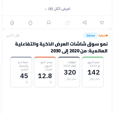
اعرض الكل (8) ←
شيفرة
مخطط
قبل 3 أشهر
›
نمو سوق شاشات العرض الذكية والتفاعلية
العالمية: من 2020 إلى 2030
حجم السوق
التوقعات
معدل النمو
حصة آسيا
في 2023
للعام 2030
السنوي
والمحيط
المركب
الهادئ
320
142
45
12.8
مليار دولار
مليار دولار
%
%