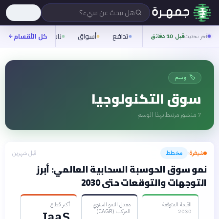
هل تبحث عن شيء؟
تدافع
أسواق
ناس
روح
كل الأقسام
شيف
آخر تحديث
قبل 10 دقائق
🏷️ وسم
سوق التكنولوجيا
7
منشور مرتبط بهذا الوسم
شيفرة
مخطط
قبل شهرين
›
نمو سوق الحوسبة السحابية العالمي: أبرز
التوجهات والتوقعات حتى 2030
القيمة المتوقعة
معدل النمو السنوي
أكبر قطاع
2030
المركب (CAGR)
IaaS