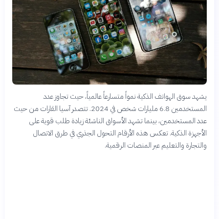
يشهد سوق الهواتف الذكية نمواً متسارعاً عالمياً، حيث تجاوز عدد
المستخدمين 6.8 مليارات شخص في 2024. تتصدر آسيا القارات من حيث
عدد المستخدمين، بينما تشهد الأسواق الناشئة زيادة طلب قوية على
الأجهزة الذكية. تعكس هذه الأرقام التحول الجذري في طرق الاتصال
والتجارة والتعليم عبر المنصات الرقمية.