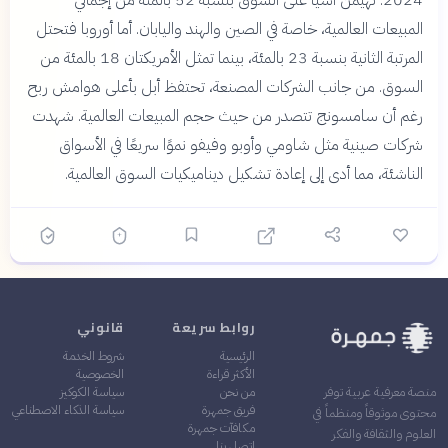
2024. تهيمن آسيا على السوق بنسبة 52 بالمئة من إجمالي
المبيعات العالمية، خاصة في الصين والهند واليابان. أما أوروبا فتحتل
المرتبة الثانية بنسبة 23 بالمئة، بينما تمثل الأمريكتان 18 بالمئة من
السوق. من جانب الشركات المصنعة، تحتفظ أبل بأعلى هوامش ربح
رغم أن سامسونج تتصدر من حيث حجم المبيعات العالمية. شهدت
شركات صينية مثل شاومي وأوبو وفيفو نموًا سريعًا في الأسواق
الناشئة، مما أدى إلى إعادة تشكيل ديناميكيات السوق العالمية.
روابط سريعة
قانوني
الرئيسية
شروط الخدمة
الأكثر قراءة
الخصوصية
من نحن
سياسة الكوكيز
منصة معرفية عربية توفر
فريق جمهرة
سياسة الذكاء الاصطناعي
محتوى موثوقاً ومنظماً في
مكافآت جمهرة
العلوم والثقافة والفكر
اتصل بنا