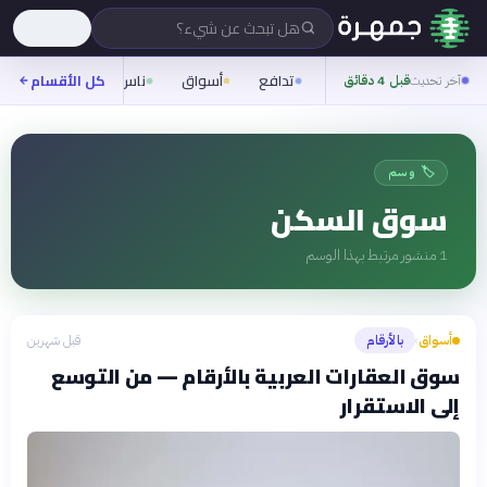
هل تبحث عن شيء؟
تدافع
أسواق
ناس
روح
كل الأقسام
شيفر
آخر تحديث
قبل 4 دقائق
🏷️ وسم
سوق السكن
1
منشور مرتبط بهذا الوسم
أسواق
بالأرقام
قبل شهرين
›
سوق العقارات العربية بالأرقام — من التوسع
إلى الاستقرار