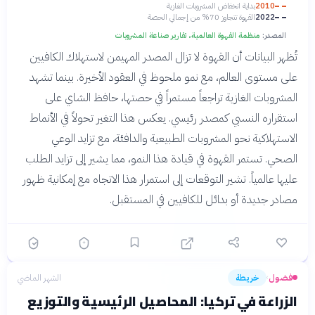
2010
بداية انخفاض المشروبات الغازية
2022
القهوة تتجاوز 70% من إجمالي الحصة
المصدر:
منظمة القهوة العالمية، تقارير صناعة المشروبات
تُظهر البيانات أن القهوة لا تزال المصدر المهيمن لاستهلاك الكافيين
على مستوى العالم، مع نمو ملحوظ في العقود الأخيرة. بينما تشهد
المشروبات الغازية تراجعاً مستمراً في حصتها، حافظ الشاي على
استقراره النسبي كمصدر رئيسي. يعكس هذا التغير تحولاً في الأنماط
الاستهلاكية نحو المشروبات الطبيعية والدافئة، مع تزايد الوعي
الصحي. تستمر القهوة في قيادة هذا النمو، مما يشير إلى تزايد الطلب
عليها عالمياً. تشير التوقعات إلى استمرار هذا الاتجاه مع إمكانية ظهور
مصادر جديدة أو بدائل للكافيين في المستقبل.
فضول
خريطة
الشهر الماضي
›
الزراعة في تركيا: المحاصيل الرئيسية والتوزيع