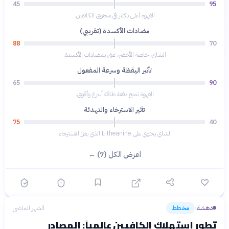
45
95
القهوة أعلى بكثير في محتوى الكافيين.
مضادات الأكسدة (تقريبي)
88
70
الشاي، خاصة الأخضر، غني بمضادات الأكسدة.
تأثير اليقظة وسرعة المفعول
65
90
القهوة تمنح دفعة طاقة أسرع وأقوى.
تأثير الاسترخاء والتهدئة
75
40
الشاي يحتوي على L-theanine الذي يعزز الاسترخاء.
اعرض الكل (7) ←
دهشة
مخطط
الشهر الماضي
›
تطور استهلاك الكافيين عالمياً: المصادر