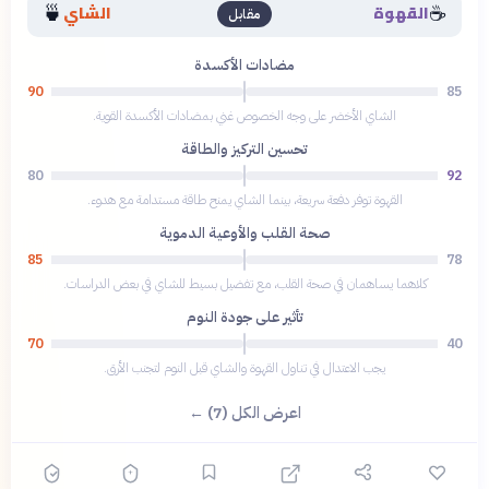
🍵
☕
القهوة
الشاي
مقابل
مضادات الأكسدة
90
85
الشاي الأخضر على وجه الخصوص غني بمضادات الأكسدة القوية.
تحسين التركيز والطاقة
80
92
القهوة توفر دفعة سريعة، بينما الشاي يمنح طاقة مستدامة مع هدوء.
صحة القلب والأوعية الدموية
85
78
كلاهما يساهمان في صحة القلب، مع تفضيل بسيط للشاي في بعض الدراسات.
تأثير على جودة النوم
70
40
يجب الاعتدال في تناول القهوة والشاي قبل النوم لتجنب الأرق.
اعرض الكل (7) ←