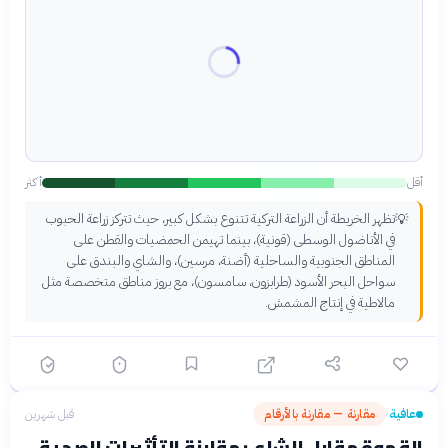
أقل
أكثر
تظهر الخريطة أن الزراعة التركية تتنوع بشكل كبير، حيث تتركز زراعة الحبوب
💡
في الأناضول الوسطى (قونية)، بينما تهيمن الحمضيات والقطن على
المناطق الجنوبية والساحلية (أضنة، مرسين)، والشاي والبندق على
سواحل البحر الأسود (طرابزون، سامسون)، مع بروز مناطق متخصصة مثل
مالاطية في إنتاج المشمش.
عافية
مقارنة — مقارنة بالأرقام
قبل شهرين
›
القهوة مقابل الشاي: مقارنة التأثيرات الصحية