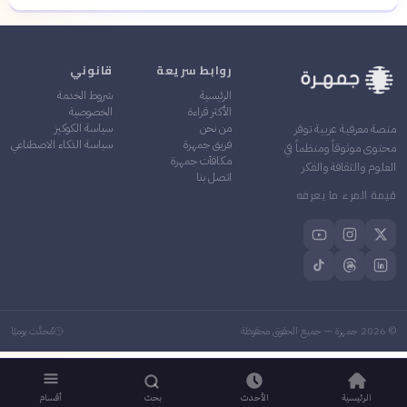
روابط سريعة
قانوني
الرئيسية
شروط الخدمة
الأكثر قراءة
الخصوصية
من نحن
سياسة الكوكيز
منصة معرفية عربية توفر
فريق جمهرة
سياسة الذكاء الاصطناعي
محتوى موثوقاً ومنظماً في
مكافآت جمهرة
العلوم والثقافة والفكر
اتصل بنا
قيمة المرء ما يعرفه
©
2026
جمهرة — جميع الحقوق محفوظة
مُحدَّث يوميًا
الرئيسية
الأحدث
بحث
أقسام