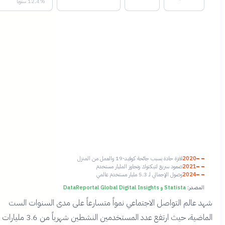
12.4% سنوياً
2020
قفزة حادة بسبب جائحة كوفيد-19 والعمل من المنزل
2021
صعود سريع لتيكتوك وتجاوز المليار مستخدم
2024
وصول الإجمالي لـ 5.3 مليار مستخدم عالمي
لمصدر:
Statista و DataReportal Global Digital Insights
 عالم التواصل الاجتماعي نمواً متسارعاً على مدى السنوات الست
الماضية، حيث ارتفع عدد المستخدمين النشطين شهرياً من 3.6 مليارات في