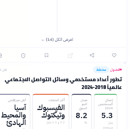
اعرض الكل (14) ←
ول
مخطط
قبل 4 أشهر
›
ور أعداد مستخدمي وسائل التواصل الاجتماعي
ً 2018-2024
إجمالي
معدل
أكبر المنصات
أعلى نمو إقليمي
المستخدمين
النمو
الفيسبوك
آسيا
2024
السنوي
وتيكتوك
والمحيط
8.2
5.3
الهادئ
3.2 و 1.5 مليار
مليار
%
مستخدم