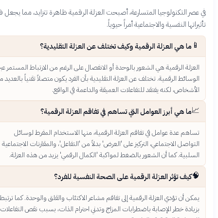
في عصر التكنولوجيا المتسارعة، أصبحت العزلة الرقمية ظاهرة تتزايد، مما يجعل 
تأثيراتها النفسية والاجتماعية أمراً حيو

ما هي العزلة الرقمية وكيف تختلف عن العزلة التقليدية؟
العزلة الرقمية هي الشعور بالوحدة أو الانفصال على الرغم من الارتباط المستمر عب
الوسائط الرقمية. تختلف عن العزلة التقليدية بأن الفرد يكون متصلاً تقنياً بالعديد م
الأشخاص، لكنه يفتقد للتفاعلات العميقة والداعمة في الواقع

ما هي أبرز العوامل التي تساهم في تفاقم العزلة الرقمية؟
تساهم عدة عوامل في تفاقم العزلة الرقمية، منها الاستخدام المفرط لوسائ
التواصل الاجتماعي، التركيز على 'العرض' بدلاً من 'التفاعل'، والمقارنات الاجتماعي
السلبية. كما أن الشعور بالضغط لمواكبة 'الكمال الرقمي' يزيد من هذه العزلة

كيف تؤثر العزلة الرقمية على الصحة النفسية للفرد؟
يمكن أن تؤدي العزلة الرقمية إلى تفاقم مشاعر الاكتئاب والقلق والوحدة. كما ترتب
بزيادة خطر الإصابة باضطرابات المزاج وتدني احترام الذات، بسبب نقص التفاعلا