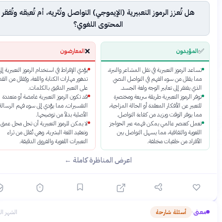
هل تُعزز الرموز التعبيرية (الإيموجي) التواصل وتُثريه، أم تُعيقه وتُفقر
المحتوى اللغوي؟
❌
المؤيدون
المعارضون
ساعد الرموز التعبيرية في نقل المشاعر والنبرة،
يؤدي الإفراط في استخدام الرموز التعبيرية إلى
ما يقلل من سوء الفهم في التواصل النصي
تدهور مهارات الكتابة واللغة، ويُقلل من القدرة
لذي يفتقر إلى تعابير الوجه ولغة الجسد.
على التعبير الدقيق بالكلمات.
وفر الرموز التعبيرية طريقة سريعة ومختصرة
قد تكون الرموز التعبيرية غامضة أو متعددة
لتعبير عن الأفكار المعقدة أو الحالة المزاجية،
التفسيرات، مما يؤدي إلى سوء فهم الرسالة
ما يوفر الوقت ويزيد من كفاءة التواصل.
الأصلية بدلاً من توضيحها.
عمل كعنصر عالمي يمكن فهمه عبر الحواجز
لا يمكن للرموز التعبيرية أن تحل محل عمق
للغوية والثقافية، مما يسهل التواصل بين
وتعقيد اللغة البشرية، وهي تُقلل من ثراء
لأفراد من خلفيات مختلفة.
التعبيرات اللغوية والفروق الدقيقة.
اعرض المناظرة كاملة ←
نى
أسئلة شارحة
الشهر الماضي
›