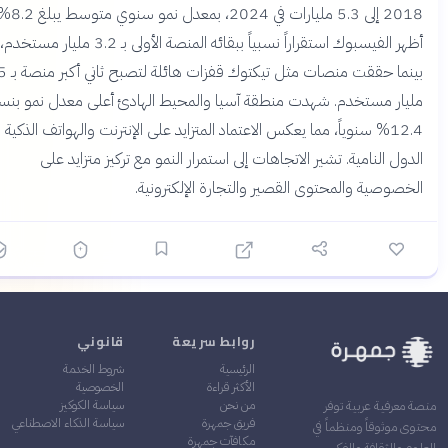
2018 إلى 5.3 مليارات في 2024، بمعدل نمو سنوي متوسط يبلغ 8.2%.
أظهر الفيسبوك استقراراً نسبياً ببقائه المنصة الأولى بـ 3.2 مليار مستخدم،
بينما حققت منصات مثل تيكتوك قفزات هائلة لتصبح ثاني أكبر منصة بـ 1.5
ار مستخدم. شهدت منطقة آسيا والمحيط الهادئ أعلى معدل نمو بنسبة
12.4% سنوياً، مما يعكس الاعتماد المتزايد على الإنترنت والهواتف الذكية في
ول النامية. تشير الاتجاهات إلى استمرار النمو مع تركيز متزايد على
صوصية والمحتوى القصير والتجارة الإلكترونية.
روابط سريعة
قانوني
الرئيسية
شروط الخدمة
الأكثر قراءة
الخصوصية
من نحن
سياسة الكوكيز
عرفية عربية توفر
فريق جمهرة
سياسة الذكاء الاصطناعي
موثوقاً ومنظماً في
مكافآت جمهرة
والثقافة والفكر