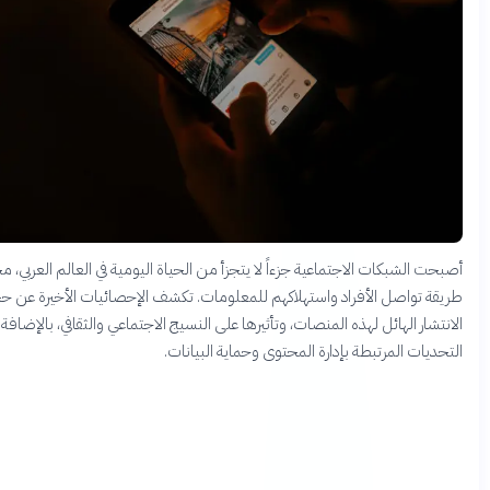
ت الشبكات الاجتماعية جزءاً لا يتجزأ من الحياة اليومية في العالم العربي، محوّلةً
قة تواصل الأفراد واستهلاكهم للمعلومات. تكشف الإحصائيات الأخيرة عن حجم
تشار الهائل لهذه المنصات، وتأثيرها على النسيج الاجتماعي والثقافي، بالإضافة إلى
ديات المرتبطة بإدارة المحتوى وحماية البيانات.