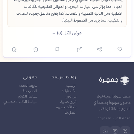
المياه، مما يؤثر على التيارات البحرية والموائل الطبيعية للكائنات
القطبية مثل الدببة القطبية والفقمات. كما يفتح مناطق جديدة للملاحة
والتنقيب، مما يزيد من الضغوط البيئية.
اعرض الكل (8) ←
روابط سريعة
قانوني
الرئيسية
شروط الخدمة
الأكثر قراءة
الخصوصية
من نحن
سياسة الكوكيز
منصة معرفية عربية توفر
فريق جمهرة
سياسة الذكاء الاصطناعي
محتوى موثوقاً ومنظماً في
مكافآت جمهرة
العلوم والثقافة والفكر
اتصل بنا
قيمة المرء ما يعرفه