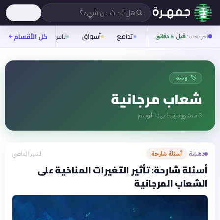
هل تبحث عن شيء؟
تدافع
أسواق
ناس
روح
كل الأقسام
شيفر
آخر تحديث
قبل 5 دقائق
🏷️ وسم
شعاب مرجانية
3
منشور مرتبط بهذا الوسم
دهشة
أسئلة شارحة
الشهر الماضي
›
أسئلة شارحة: تأثير التغيرات المناخية على
الشعاب المرجانية