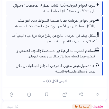
🐠
تُعرف الحواجز المرجانية بأنها "غابات المطر في المحيطات" لاحتوائها
على 25% من جميع أنواع الحياة البحرية.
🌊
توفر الحواجز المرجانية حماية طبيعية للشواطئ من العواصف
والتآكل، مما يقلل من الأضرار التي تلحق بالمجتمعات الساحلية.
🌡️
يشكل ابيضاض المرجان، الناتج عن ارتفاع درجة حرارة مياه البحر، أحد
أكبر التهديدات لهذه النظم البيئية الحيوية.
🏭
تساهم الممارسات الزراعية غير المستدامة والتلوث الصناعي في
تدهور جودة المياه، مما يؤثر سلبًا على صحة المرجان.
🎣
تعتمد سبل عيش ملايين البشر على الحواجز المرجانية من خلال
صيد الأسماك والسياحة البيئية.
اعرض الكل (7) ←
فضول
أسئلة شارحة
قبل شهرين
›