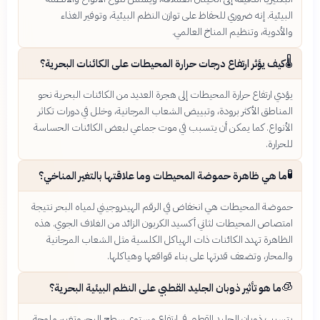
البيئية. إنه ضروري للحفاظ على توازن النظم البيئية، وتوفير الغذاء
والأدوية، وتنظيم المناخ العالمي.
🌡️
كيف يؤثر ارتفاع درجات حرارة المحيطات على الكائنات البحرية؟
يؤدي ارتفاع حرارة المحيطات إلى هجرة العديد من الكائنات البحرية نحو
المناطق الأكثر برودة، وتبييض الشعاب المرجانية، وخلل في دورات تكاثر
الأنواع. كما يمكن أن يتسبب في موت جماعي لبعض الكائنات الحساسة
للحرارة.
🧪
ما هي ظاهرة حموضة المحيطات وما علاقتها بالتغير المناخي؟
حموضة المحيطات هي انخفاض في الرقم الهيدروجيني لمياه البحر نتيجة
امتصاص المحيطات لثاني أكسيد الكربون الزائد من الغلاف الجوي. هذه
الظاهرة تهدد الكائنات ذات الهياكل الكلسية مثل الشعاب المرجانية
والمحار، وتضعف قدرتها على بناء قواقعها وهياكلها.
🧊
ما هو تأثير ذوبان الجليد القطبي على النظم البيئية البحرية؟
يتسبب ذوبان الجليد القطبي في ارتفاع مستوى سطح البحر وتغيير ملوحة