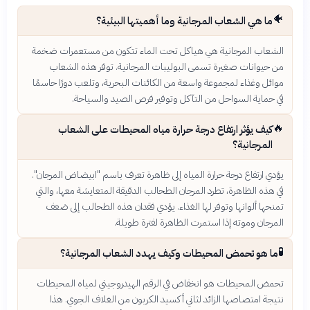
🐠
ما هي الشعاب المرجانية وما أهميتها البيئية؟
الشعاب المرجانية هي هياكل تحت الماء تتكون من مستعمرات ضخمة
من حيوانات صغيرة تسمى البوليبات المرجانية. توفر هذه الشعاب
موائل وغذاء لمجموعة واسعة من الكائنات البحرية، وتلعب دورًا حاسمًا
في حماية السواحل من التآكل وتوفير فرص الصيد والسياحة.
🔥
كيف يؤثر ارتفاع درجة حرارة مياه المحيطات على الشعاب
المرجانية؟
يؤدي ارتفاع درجة حرارة المياه إلى ظاهرة تعرف باسم "ابيضاض المرجان".
في هذه الظاهرة، تطرد المرجان الطحالب الدقيقة المتعايشة معها، والتي
تمنحها ألوانها وتوفر لها الغذاء. يؤدي فقدان هذه الطحالب إلى ضعف
المرجان وموته إذا استمرت الظاهرة لفترة طويلة.
🧪
ما هو تحمض المحيطات وكيف يهدد الشعاب المرجانية؟
تحمض المحيطات هو انخفاض في الرقم الهيدروجيني لمياه المحيطات
نتيجة امتصاصها الزائد لثاني أكسيد الكربون من الغلاف الجوي. هذا