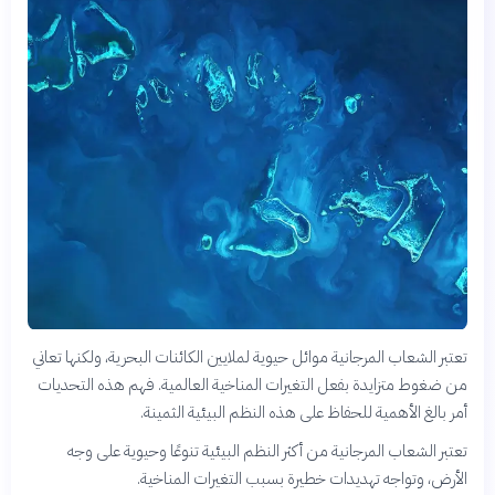
تعتبر الشعاب المرجانية موائل حيوية لملايين الكائنات البحرية، ولكنها تعاني
من ضغوط متزايدة بفعل التغيرات المناخية العالمية. فهم هذه التحديات
أمر بالغ الأهمية للحفاظ على هذه النظم البيئية الثمينة.
تعتبر الشعاب المرجانية من أكثر النظم البيئية تنوعًا وحيوية على وجه
الأرض، وتواجه تهديدات خطيرة بسبب التغيرات المناخية.