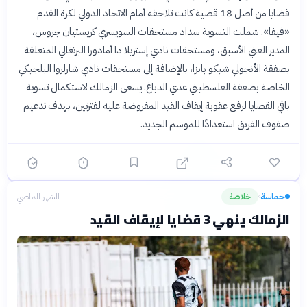
قضايا من أصل 18 قضية كانت تلاحقه أمام الاتحاد الدولي لكرة القدم
«فيفا». شملت التسوية سداد مستحقات السويسري كريستيان جروس،
المدير الفني الأسبق، ومستحقات نادي إستريلا دا أمادورا البرتغالي المتعلقة
بصفقة الأنجولي شيكو بانزا، بالإضافة إلى مستحقات نادي شارلروا البلجيكي
الخاصة بصفقة الفلسطيني عدي الدباغ. يسعى الزمالك لاستكمال تسوية
باقي القضايا لرفع عقوبة إيقاف القيد المفروضة عليه لفترتين، بهدف تدعيم
صفوف الفريق استعدادًا للموسم الجديد.
حماسة
خلاصة
الشهر الماضي
›
الزمالك ينهي 3 قضايا لإيقاف القيد