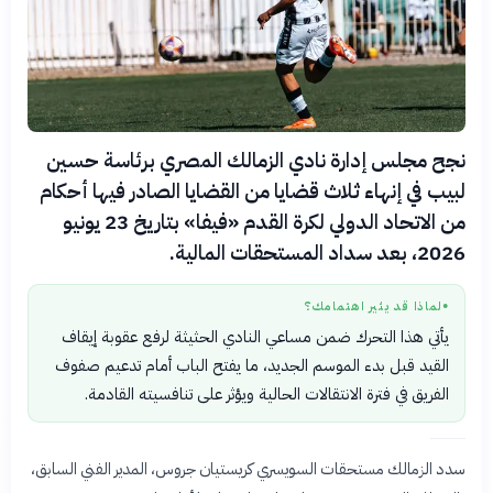
نجح مجلس إدارة نادي الزمالك المصري برئاسة حسين
لبيب في إنهاء ثلاث قضايا من القضايا الصادر فيها أحكام
من الاتحاد الدولي لكرة القدم «فيفا» بتاريخ 23 يونيو
2026، بعد سداد المستحقات المالية.
لماذا قد يثير اهتمامك؟
●
يأتي هذا التحرك ضمن مساعي النادي الحثيثة لرفع عقوبة إيقاف
القيد قبل بدء الموسم الجديد، ما يفتح الباب أمام تدعيم صفوف
الفريق في فترة الانتقالات الحالية ويؤثر على تنافسيته القادمة.
سدد الزمالك مستحقات السويسري كريستيان جروس، المدير الفني السابق،