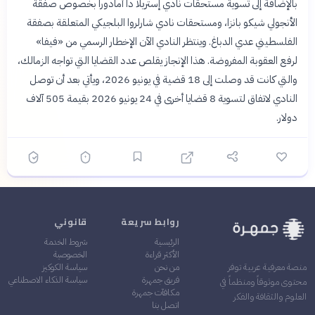
بالإضافة إلى تسوية مستحقات نادي إستريلا دا أمادورا بخصوص صفقة
الأنجولي شيكو بانزا، ومستحقات نادي شارلروا البلجيكي المتعلقة بصفقة
الفلسطيني عدي الدباغ. وينتظر النادي الآن الإخطار الرسمي من «فيفا»
لرفع العقوبة المفروضة. هذا الإنجاز يقلص عدد القضايا التي تواجه الزمالك،
والتي كانت قد وصلت إلى 18 قضية في يونيو 2026، ويأتي بعد أن توصل
النادي لاتفاق لتسوية 8 قضايا أخرى في 24 يونيو 2026 بقيمة 505 آلاف
دولار.
روابط سريعة
قانوني
الرئيسية
شروط الخدمة
الأكثر قراءة
الخصوصية
من نحن
سياسة الكوكيز
منصة معرفية عربية توفر
فريق جمهرة
سياسة الذكاء الاصطناعي
محتوى موثوقاً ومنظماً في
مكافآت جمهرة
العلوم والثقافة والفكر
اتصل بنا