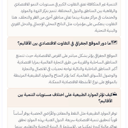
التنمية غير المتكافئة تعني التفاوت الكبير في مستويات النمو الاقتصادي
والرفاهية بين المناطق والدول المختلفة. تتميز بتركز الثروة والموارد
والخدمات في مراكز معينة بينما تعاني مناطق أخرى من الفقر والتخلف. هذا
التفاوت ينعكس على مؤشرات مثل الناتج المحلي الإجمالي والدخل الفردي
والبنية التحتية.
🗺️
ما دور الموقع الجغرافي في التفاوت الاقتصادي بين الأقاليم؟
الموقع الجغرافي يؤثر بشكل مباشر على الفرص الاقتصادية، حيث تتمتع
المناطق الساحلية والقريبة من طرق التجارة العالمية بمزايا اقتصادية
أكبر. المناطق الداخلية والنائية تواجه تحديات في الاتصال والتجارة
والوصول للأسواق العالمية. كما يؤثر المناخ والموارد الطبيعية المرتبطة
بالموقع على نوع الأنشطة الاقتصادية الممكنة.
⛰️
كيف تؤثر الموارد الطبيعية على اختلاف مستويات التنمية بين
الأقاليم؟
توفر الموارد الطبيعية مثل النفط والمعادن والأراضي الخصبة يوفر أساساً
قوياً لتحقيق تنمية اقتصادية سريعة. الدول الغنية بهذه الموارد تحقق
عوائد مالية كبيرة تمكنها من الاستثمار في البنية التحتية والتعليم. بينما