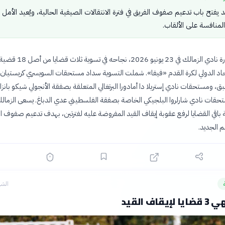
 يفتح باب تدعيم صفوف الفريق في فترة الانتقالات الصيفية الحالية، ويُعيد الأمل
المنافسة على الألقاب.
أعلن مجلس إدارة نادي الزمالك في 23 يونيو 2026، ن
اتحاد الدولي لكرة القدم «فيفا». شملت التسوية سداد مستحقات السويسري كريستيا
سبق، ومستحقات نادي إستريلا دا أمادورا البرتغالي المتعلقة بصفقة الأنجولي شيكو بانزا،
تحقات نادي شارلروا البلجيكي الخاصة بصفقة الفلسطيني عدي الدباغ. يسعى الزمال
باقي القضايا لرفع عقوبة إيقاف القيد المفروضة عليه لفترتين، بهدف تدعيم صفوف ال
م الجديد.
الشه
اف القيد