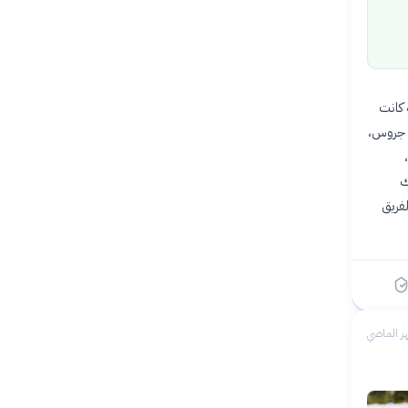
جاحه في تسوية ثلاث قضايا من أصل 18 قضية كانت
ن جروس،
ك
فريق
ر الماضي