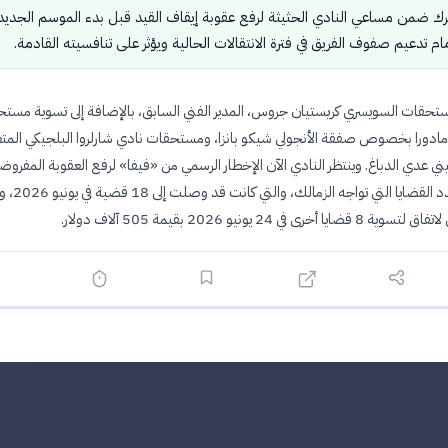
حرك ضمن مساعي النادي الحثيثة لرفع عقوبة إيقاف القيد قبل بدء الموسم الجديد،
ام تدعيم صفوف الفريق في فترة الانتقالات الحالية ويؤثر على تنافسيته القادمة.
تحقات السويسري كريستيان جروس، المدير الفني السابق، بالإضافة إلى تسوية مست
 أمادورا بخصوص صفقة الأنجولي شيكو بانزا، ومستحقات نادي شارلروا البلجيكي المت
 عدي الدباغ. وينتظر النادي الآن الإخطار الرسمي من «فيفا» لرفع العقوبة المفروض
الإنجاز يقلص عدد القضايا 
 في 24 يونيو 2026 بقيمة 505 آلاف دولار.