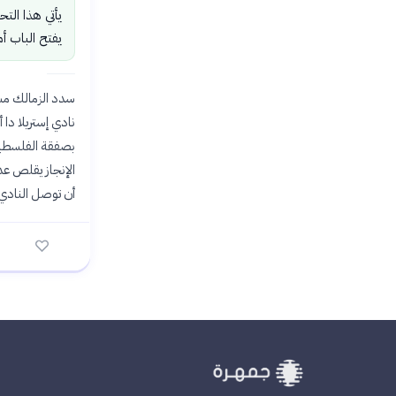
يأتي هذا الت
يفتح الباب أم
سدد الزمالك مس
نادي إستريلا دا
بصفقة الفلسطيني
أن توصل النادي لاتفاق لتسوية 8 قضايا أخرى