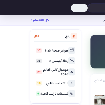
ى
كل الأقسام
رائج
الكل
🗂️
ظواهر صحية نادرة
37
🛰️
رحلة أرتيمس 2
33
مونديال كأس العالم
🔥
27
2026
ر الماضي
⚡
الذكاء الاصطناعي
18
🎯
فلسفات لترتيب الحياة
6