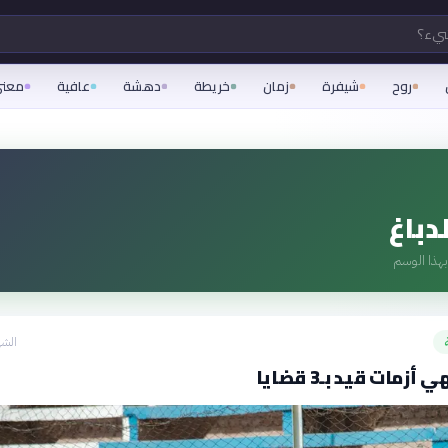
شيء؟
روح
شيفرة
زمان
خريطة
دهشة
عافية
معن
دباغ
هذا الوسم
الشه
أزمات قيد بـ3 قضايا