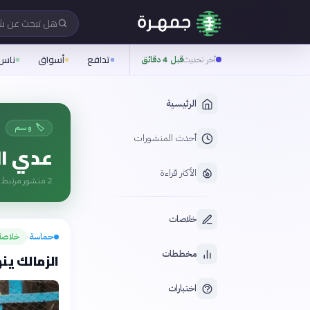
هل تبحث عن 
تدافع
أسواق
ناس
آخر تحديث
قبل 4 دقائق
الرئيسية
🏷️ وسم
أحدث المنشورات
عدي ال
الأكثر قراءة
2
منشور مرتبط ب
خلاصات
حماسة
خلاصة
›
مخططات
الزمالك ينهي 
اختبارات