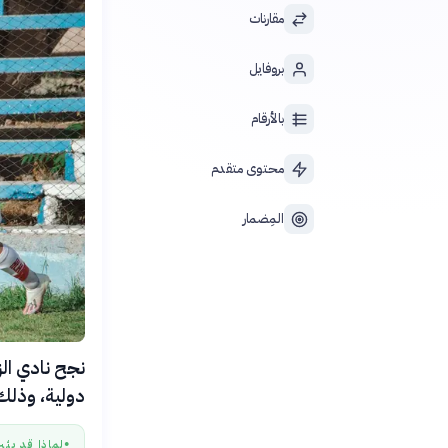
مقارنات
بروفايل
بالأرقام
محتوى متقدم
المِضمار
نجح نادي الز
دولية، وذلك في 23 يونيو 2026، بعد سداد المستحقات المالية
لماذا قد يثي
●