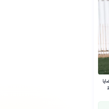
ايا
كرة القدم «فيفا» بتاريخ 23