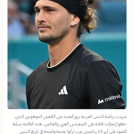
شهدت رياضة التنس العربية بروز العديد من اللاعبين الموهوبين الذين
حققوا إنجازات لافتة على الصعيدين العربي والعالمي. هذه القائمة تسلط
الضوء على أبرز 10 رياضيين عرب تركوا بصمة واضحة في تاريخ التنس.