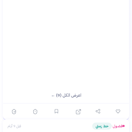
اعرض الكل (9) ←
فضول
خط زمني
قبل 9 أيام
›