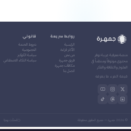
روابط سريعة
قانوني
الرئيسية
شروط الخدمة
الأكثر قراءة
الخصوصية
من نحن
سياسة الكوكيز
منصة معرفية عربية توفر
فريق جمهرة
سياسة الذكاء الاصطناعي
محتوى موثوقاً ومنظماً في
مكافآت جمهرة
العلوم والثقافة والفكر
اتصل بنا
قيمة المرء ما يعرفه
©
2026
جمهرة — جميع الحقوق محفوظة
مُحدَّث يوميًا