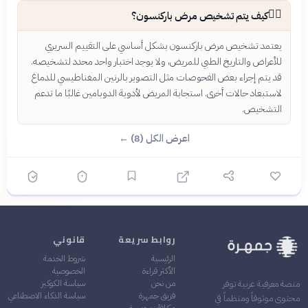
👨‍⚕️
كيف يتم تشخيص مرض باركنسون؟
يعتمد تشخيص مرض باركنسون بشكل أساسي على التقييم السريري
للأعراض والتاريخ الطبي للمريض، ولا يوجد اختبار واحد محدد لتشخيصه.
قد يتم إجراء بعض الفحوصات مثل التصوير بالرنين المغناطيسي للدماغ
لاستبعاد حالات أخرى. استجابة المريض لأدوية الدوبامين غالبًا ما تدعم
التشخيص.
اعرض الكل (8) ←
روابط سريعة
قانوني
الرئيسية
شروط الخدمة
الأكثر قراءة
الخصوصية
من نحن
سياسة الكوكيز
منصة معرفية عربية توفر
فريق جمهرة
سياسة الذكاء الاصطناعي
محتوى موثوقاً ومنظماً في
مكافآت جمهرة