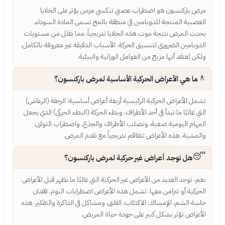
مرض باركنسون هو اضطراب عصبي تنكسي مزمن يؤثر على الخلايا
العصبية المنتجة للدوبامين في منطقة بالمخ تسمى المادة السوداء.
يحدث المرض نتيجة موت هذه الخلايا تدريجياً، مما يقلل من مستويات
الدوبامين الضروري لتنسيق الحركة. الأسباب الدقيقة غير معروفة بالكامل،
ولكن يُعتقد أنها مزيج من العوامل الوراثية والبيئية.
🚶
ما هي الأعراض الحركية الأساسية لمرض باركنسون؟
تشمل الأعراض الحركية الرئيسية أربعة أعراض أساسية: الرجفة (الرعاش)
التي غالبًا ما تبدأ في أحد الأطراف، وبطء الحركة (البطء الحركي) الذي يجعل
المهام اليومية صعبة، وتصلب الأطراف والجذع، واضطراب التوازن
والمشية. هذه الأعراض تتفاقم تدريجياً مع تقدم المرض.
😴
هل توجد أعراض غير حركية لمرض باركنسون؟
نعم، توجد العديد من الأعراض غير الحركية التي غالبًا ما تظهر قبل الأعراض
الحركية أو تتزامن معها. تشمل هذه الأعراض اضطرابات النوم، فقدان
حاسة الشم، الإمساك، الاكتئاب، القلق، ومشاكل في الذاكرة والتفكير. هذه
الأعراض تؤثر بشكل كبير على جودة حياة المريض.